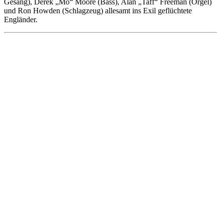
Gesang), Derek „Mo“ Moore (Bass), Alan „Taff“ Freeman (Orgel)
und Ron Howden (Schlagzeug) allesamt ins Exil geflüchtete
Engländer.