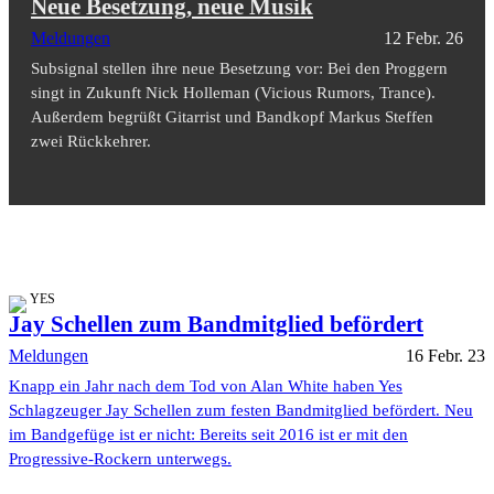
Neue Besetzung, neue Musik
Meldungen
12 Febr. 26
Subsignal stellen ihre neue Besetzung vor: Bei den Proggern
singt in Zukunft Nick Holleman (Vicious Rumors, Trance).
Außerdem begrüßt Gitarrist und Bandkopf Markus Steffen
zwei Rückkehrer.
YES
Jay Schellen zum Bandmitglied befördert
Meldungen
16 Febr. 23
Knapp ein Jahr nach dem Tod von Alan White haben Yes
Schlagzeuger Jay Schellen zum festen Bandmitglied befördert. Neu
im Bandgefüge ist er nicht: Bereits seit 2016 ist er mit den
Progressive-Rockern unterwegs.