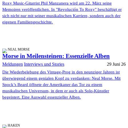
Roxy Music-Gitarrist Phil Manzanera wird am 22. März seine
Memoiren veröffentlichen. In "Revolución To Roxy" beschäftigt er
sich nicht nur mit seiner musikalischen Karriere, sondern auch der
eigenen Familiengeschichte.
NEAL MORSE
Morse in Meilensteinen: Essenzielle Alben
Meldungen
Interviews und Stories
29 Juni 26
Die Wiederbelebung des Vintage-Prog in den neunziger Jahren ist
überwiegend einem genialen Kopf zu verdanken: Neal Morse. Mit
Spock’s Beard öffnete der Amerikaner das Tor zu einem
musikalischen Universum, in dem er auch als Solo-Künstler
begeistert. Eine Auswahl essenzieller Alben.
HAKEN