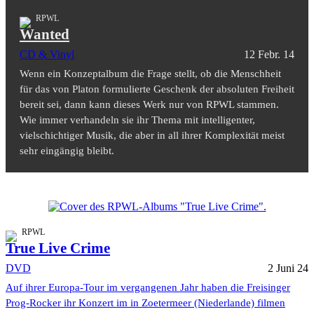
RPWL
Wanted
CD & Vinyl
12 Febr. 14
Wenn ein Konzeptalbum die Frage stellt, ob die Menschheit
für das von Platon formulierte Geschenk der absoluten Freiheit
bereit sei, dann kann dieses Werk nur von RPWL stammen.
Wie immer verhandeln sie ihr Thema mit intelligenter,
vielschichtiger Musik, die aber in all ihrer Komplexität meist
sehr eingängig bleibt.
RPWL
True Live Crime
DVD
2 Juni 24
Auf ihrer Europa-Tour im vergangenen Jahr haben die Freisinger
Prog-Rocker ihr Konzert im in Zoetermeer (Niederlande) filmen