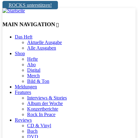
ROCKS unterstützen!
MAIN NAVIGATION
Das Heft
Aktuelle Ausgabe
Alle Ausgaben
Shop
Hefte
Abo
Digital
Merch
Bild & Ton
Meldungen
Features
Interviews & Stories
Album der Woche
Konzertberichte
Rock In Peace
Reviews
CD & Vinyl
Buch
DVD