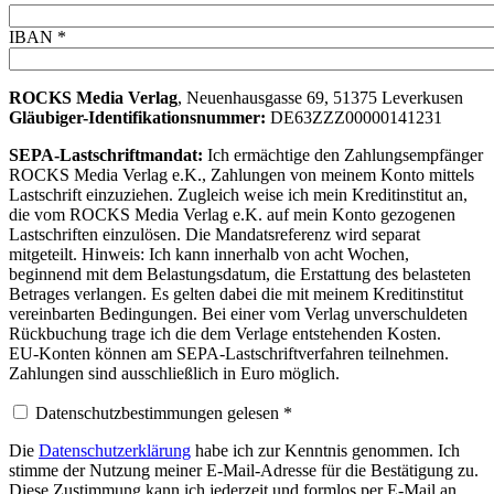
IBAN *
ROCKS Media Verlag
, Neuenhausgasse 69, 51375 Leverkusen
Gläubiger-Identifikationsnummer:
DE63ZZZ00000141231
SEPA-Lastschriftmandat:
Ich ermächtige den Zahlungsempfänger
ROCKS Media Verlag e.K., Zahlungen von meinem Konto mittels
Lastschrift einzuziehen. Zugleich weise ich mein Kreditinstitut an,
die vom ROCKS Media Verlag e.K. auf mein Konto gezogenen
Lastschriften einzulösen. Die Mandatsreferenz wird separat
mitgeteilt. Hinweis: Ich kann innerhalb von acht Wochen,
beginnend mit dem Belastungsdatum, die Erstattung des belasteten
Betrages verlangen. Es gelten dabei die mit meinem Kreditinstitut
vereinbarten Bedingungen. Bei einer vom Verlag unverschuldeten
Rückbuchung trage ich die dem Verlage entstehenden Kosten.
EU-Konten können am SEPA-Lastschriftverfahren teilnehmen.
Zahlungen sind ausschließlich in Euro möglich.
Datenschutzbestimmungen gelesen *
Die
Datenschutzerklärung
habe ich zur Kenntnis genommen. Ich
stimme der Nutzung meiner E-Mail-Adresse für die Bestätigung zu.
Diese Zustimmung kann ich jederzeit und formlos per E-Mail an