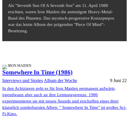
Als "Seventh Son Of A Seventh Son" am 11. April 1988
erschien, waren Iron Maiden die anmutigste Heavy-Metal-
Band des Planeten. Das mystisch-progressive Konzeptepos
war das letzte Album der prägenden "Piece Of Mind"-
Besetzung.
IRON MAIDEN
Somewhere In Time (1986)
Interviews und Stories
Album der Woche
9 Juni 22
In den Achtzigern geht es für Iron Maiden permanent aufwärts,
irgendwann aber auch an ihre Leistungsgrenze. 1986
experimentieren sie mit neuen Sounds und erschaffen eines ihrer
klanglich sonderbarsten Alben: " Somewhere In Time" ist großes Sci-
Fi-Kino.