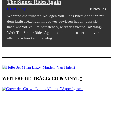
The Sinner Rides Again
CD & Vinyl
18 Nov. 23
Während die früheren Kollegen von Judas Priest ohne ihn mit
dem kraftstrotzenden Firepower bewiesen haben, dass sie
nach wie vor voll im Saft stehen, wirkt das zweite Downing-
Werk The Sinner Rides Again bemüht, konstruiert und vor
allem: erschreckend beliebig.
WEITERE BEITRÄGE: CD & VINYL