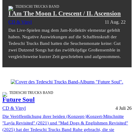
TEDESCHI TRUCKS BAND
I Am The Moon I. Crescent / II. Ascension
CD & Vinyl
11 Aug. 22
Das Live-Spielen mag dem Jam-Kollektiv elementar gefehlt
haben. Negative Auswirkungen auf die Schaffenskraft der
Tedeschi Trucks Band hatten die Seuchenmonate keine: Gut
zwei Dutzend Songs hat das zwölfköpfige Großensemble in
vergleichsweise kurzer Zeit geschrieben und aufgenommen.
TEDESCHI TRUCKS BAND
Future Soul
CD & Vinyl
4 Juli 26
Die Veröffentlichung ihrer beiden (Konzept-)Konzert-Mitschnitte
"Layla Revisited" (2021) und "Mad Dogs & Englishmen Revisited"
(2025) hat der Tedeschi Trucks Band Ruhe gebracht, die sie