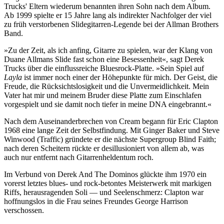
Trucks' Eltern wiederum benannten ihren Sohn nach dem Album.
Ab 1999 spielte er 15 Jahre lang als indirekter Nachfolger der viel
zu früh verstorbenen Slidegitarren-Legende bei der Allman Brothers
Band.
»Zu der Zeit, als ich anfing, Gitarre zu spielen, war der Klang von
Duane Allmans Slide fast schon eine Besessenheit«, sagt Derek
Trucks über die einflussreiche Bluesrock-Platte. »Sein Spiel auf
Layla
ist immer noch einer der Höhepunkte für mich. Der Geist, die
Freude, die Rücksichtslosigkeit und die Unvermeidlichkeit. Mein
Vater hat mir und meinem Bruder diese Platte zum Einschlafen
vorgespielt und sie damit noch tiefer in meine DNA eingebrannt.«
Nach dem Auseinanderbrechen von Cream begann für Eric Clapton
1968 eine lange Zeit der Selbstfindung. Mit Ginger Baker und Steve
Winwood (Traffic) gründete er die nächste Supergroup Blind Faith;
nach deren Scheitern rückte er desillusioniert von allem ab, was
auch nur entfernt nach Gitarrenheldentum roch.
Im Verbund von Derek And The Dominos glückte ihm 1970 ein
vorerst letztes blues- und rock-betontes Meisterwerk mit markigen
Riffs, herausragenden Soli — und Seelenschmerz: Clapton war
hoffnungslos in die Frau seines Freundes George Harrison
verschossen.