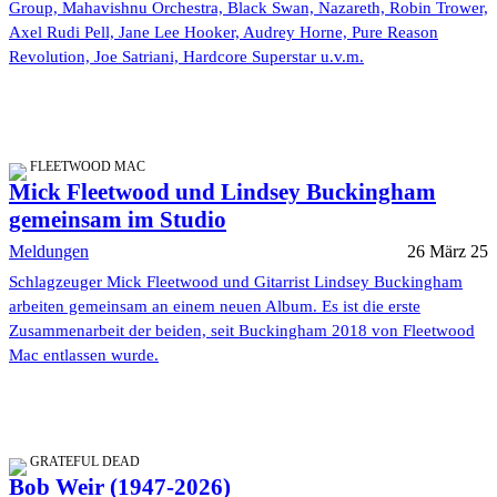
Group, Mahavishnu Orchestra, Black Swan, Nazareth, Robin Trower,
Axel Rudi Pell, Jane Lee Hooker, Audrey Horne, Pure Reason
Revolution, Joe Satriani, Hardcore Superstar u.v.m.
FLEETWOOD MAC
Mick Fleetwood und Lindsey Buckingham
gemeinsam im Studio
Meldungen
26 März 25
Schlagzeuger Mick Fleetwood und Gitarrist Lindsey Buckingham
arbeiten gemeinsam an einem neuen Album. Es ist die erste
Zusammenarbeit der beiden, seit Buckingham 2018 von Fleetwood
Mac entlassen wurde.
GRATEFUL DEAD
Bob Weir (1947-2026)