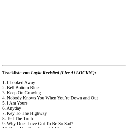
Trackliste von
Layla Revisited (Live At LOCKN')
:
1. I Looked Away
2. Bell Bottom Blues
3. Keep On Growing
4. Nobody Knows You When You’re Down and Out
5. I Am Yours
6. Anyday
7. Key To The Highway
8. Tell The Truth
9. Why Does Love Got To Be So Sad?