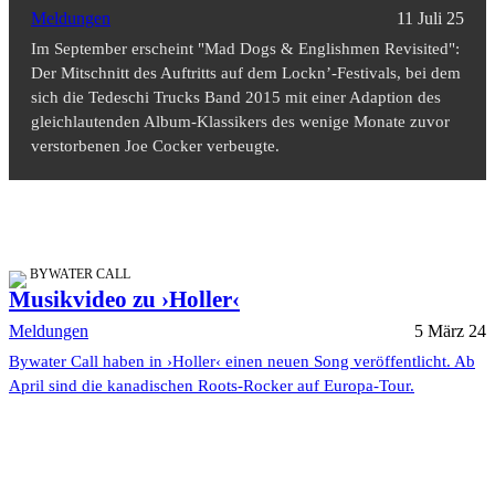
Meldungen
11 Juli 25
Im September erscheint "Mad Dogs & Englishmen Revisited":
Der Mitschnitt des Auftritts auf dem Lockn’-Festivals, bei dem
sich die Tedeschi Trucks Band 2015 mit einer Adaption des
gleichlautenden Album-Klassikers des wenige Monate zuvor
verstorbenen Joe Cocker verbeugte.
BYWATER CALL
Musikvideo zu ›Holler‹
Meldungen
5 März 24
Bywater Call haben in ›Holler‹ einen neuen Song veröffentlicht. Ab
April sind die kanadischen Roots-Rocker auf Europa-Tour.