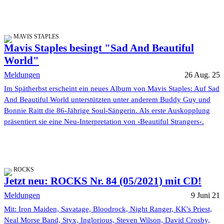
MAVIS STAPLES
Mavis Staples besingt "Sad And Beautiful
World"
Meldungen
26 Aug. 25
Im Spätherbst erscheint ein neues Album von Mavis Staples: Auf Sad
And Beautiful World unterstützten unter anderem Buddy Guy und
Bonnie Raitt die 86-Jährige Soul-Sängerin. Als erste Auskopplung
präsentiert sie eine Neu-Interpretation von ›Beautiful Strangers‹.
ROCKS
Jetzt neu: ROCKS Nr. 84 (05/2021) mit CD!
Meldungen
9 Juni 21
Mit: Iron Maiden, Savatage, Bloodrock, Night Ranger, KK's Priest,
Neal Morse Band, Styx, Inglorious, Steven Wilson, David Crosby,