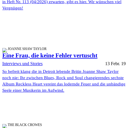
in Heft Nr. 113 (04/2026) erwarten, gibt es hier. Wir wünschen viel
Vergnügen!
JOANNE SHAW TAYLOR
Eine Frau, die keine Fehler vertuscht
Interviews und Stories
13 Febr. 19
So befreit klang die in Detroit lebende Britin Joanne Shaw Taylor
noch nie: Ihr zwischen Blues, Rock und Soul changierendes sechste
Album Reckless Heart vereint das lodernde Feuer und die unbändige
Seele einer Musikerin im Aufwind.
THE BLACK CROWES