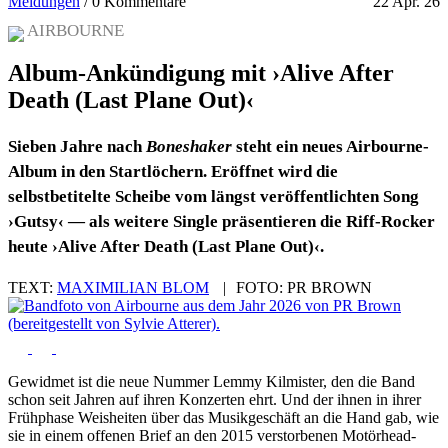
Meldungen
/
0 Kommentare
22 Apr. 26
AIRBOURNE
Album-Ankündigung mit ›Alive After
Death (Last Plane Out)‹
Sieben Jahre nach
Boneshaker
steht ein neues Airbourne-
Album in den Startlöchern. Eröffnet wird die
selbstbetitelte Scheibe vom längst veröffentlichten Song
›Gutsy‹ — als weitere Single präsentieren die Riff-Rocker
heute ›Alive After Death (Last Plane Out)‹.
TEXT:
MAXIMILIAN BLOM
|
FOTO:
PR BROWN
Gewidmet ist die neue Nummer Lemmy Kilmister, den die Band
schon seit Jahren auf ihren Konzerten ehrt. Und der ihnen in ihrer
Frühphase Weisheiten über das Musikgeschäft an die Hand gab, wie
sie in einem offenen Brief an den 2015 verstorbenen Motörhead-