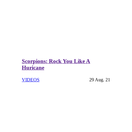
Scorpions: Rock You Like A
Huricane
VIDEOS
29 Aug. 21