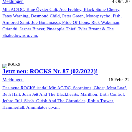
Meldungen
4 Okt. 20
Mit: AC/DC, Blue Öyster Cult, Ace Frehley, Black Stone Cherry,
Fates Warning, Desmond Child, Peter Green, Motorpsycho, Fish,
Armored Saint, Joe Bonamassa, Pride Of Lions, Rick Wakeman,
Orianthi, Jesper Binzer, Pineapple Thief, Tyler Bryant & The
Shakedowns u.v.m.
ROCKS
Jetzt neu: ROCKS Nr. 87 (02/2022)!
Meldungen
16 Febr. 22
Das neue ROCKS ist da! Mit: AC/DC, Scorpions, Ghost, Meat Loaf,
Beth Hart, Joan Jett And The Blackhearts, Marillion, Birth Control,
Jethro Tull, Slash, Girish And The Chronicles, Robin Trower,
Hammerfall, Annihilator u.v.m.