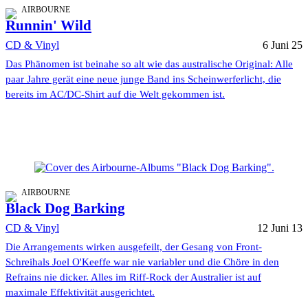
AIRBOURNE
Runnin' Wild
CD & Vinyl
6 Juni 25
Das Phänomen ist beinahe so alt wie das australische Original: Alle
paar Jahre gerät eine neue junge Band ins Scheinwerferlicht, die
bereits im AC/DC-Shirt auf die Welt gekommen ist.
AIRBOURNE
Black Dog Barking
CD & Vinyl
12 Juni 13
Die Arrangements wirken ausgefeilt, der Gesang von Front-
Schreihals Joel O'Keeffe war nie variabler und die Chöre in den
Refrains nie dicker. Alles im Riff-Rock der Australier ist auf
maximale Effektivität ausgerichtet.