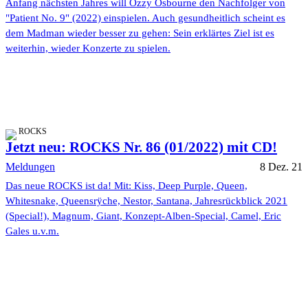
Anfang nächsten Jahres will Ozzy Osbourne den Nachfolger von
"Patient No. 9" (2022) einspielen. Auch gesundheitlich scheint es
dem Madman wieder besser zu gehen: Sein erklärtes Ziel ist es
weiterhin, wieder Konzerte zu spielen.
ROCKS
Jetzt neu: ROCKS Nr. 86 (01/2022) mit CD!
Meldungen
8 Dez. 21
Das neue ROCKS ist da! Mit: Kiss, Deep Purple, Queen,
Whitesnake, Queensrÿche, Nestor, Santana, Jahresrückblick 2021
(Special!), Magnum, Giant, Konzept-Alben-Special, Camel, Eric
Gales u.v.m.