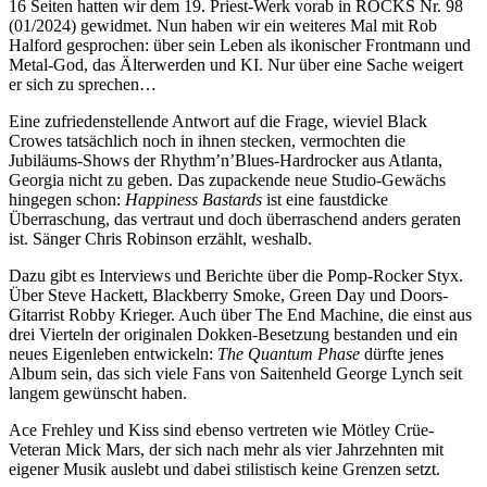
16 Seiten hatten wir dem 19. Priest-Werk vorab in ROCKS Nr. 98
(01/2024) gewidmet. Nun haben wir ein weiteres Mal mit Rob
Halford gesprochen: über sein Leben als ikonischer Frontmann und
Metal-God, das Älterwerden und KI. Nur über eine Sache weigert
er sich zu sprechen…
Eine zufriedenstellende Antwort auf die Frage, wieviel Black
Crowes tatsächlich noch in ihnen stecken, vermochten die
Jubiläums-Shows der Rhythm’n’Blues-Hardrocker aus Atlanta,
Georgia nicht zu geben. Das zupackende neue Studio-Gewächs
hingegen schon:
Happiness Bastards
ist eine faustdicke
Überraschung, das vertraut und doch überraschend anders geraten
ist. Sänger Chris Robinson erzählt, weshalb.
Dazu gibt es Interviews und Berichte über die Pomp-Rocker Styx.
Über Steve Hackett, Blackberry Smoke, Green Day und Doors-
Gitarrist Robby Krieger. Auch über The End Machine, die einst aus
drei Vierteln der originalen Dokken-Besetzung bestanden und ein
neues Eigenleben entwickeln:
The Quantum Phase
dürfte jenes
Album sein, das sich viele Fans von Saitenheld George Lynch seit
langem gewünscht haben.
Ace Frehley und Kiss sind ebenso vertreten wie Mötley Crüe-
Veteran Mick Mars, der sich nach mehr als vier Jahrzehnten mit
eigener Musik auslebt und dabei stilistisch keine Grenzen setzt.