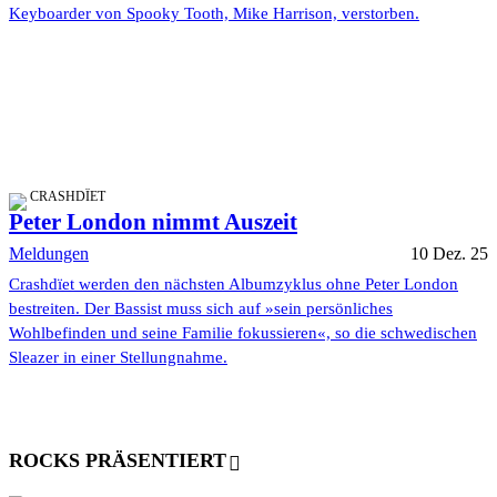
Keyboarder von Spooky Tooth, Mike Harrison, verstorben.
CRASHDÏET
Peter London nimmt Auszeit
Meldungen
10 Dez. 25
Crashdïet werden den nächsten Albumzyklus ohne Peter London
bestreiten. Der Bassist muss sich auf »sein persönliches
Wohlbefinden und seine Familie fokussieren«, so die schwedischen
Sleazer in einer Stellungnahme.
ROCKS PRÄSENTIERT