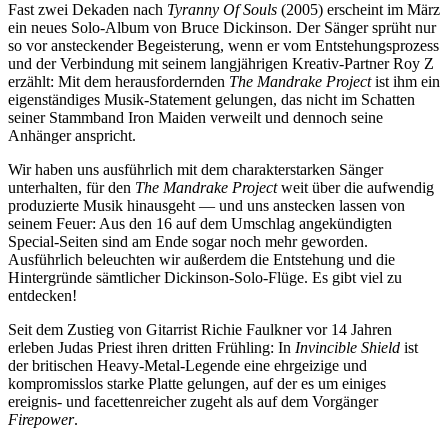
Fast zwei Dekaden nach
Tyranny Of Souls
(2005) erscheint im März
ein neues Solo-Album von Bruce Dickinson. Der Sänger sprüht nur
so vor ansteckender Begeisterung, wenn er vom Entstehungsprozess
und der Verbindung mit seinem langjährigen Kreativ-Partner Roy Z
erzählt: Mit dem herausfordernden
The Mandrake Project
ist ihm ein
eigenständiges Musik-Statement gelungen, das nicht im Schatten
seiner Stammband Iron Maiden verweilt und dennoch seine
Anhänger anspricht.
Wir haben uns ausführlich mit dem charakterstarken Sänger
unterhalten, für den
The Mandrake Project
weit über die aufwendig
produzierte Musik hinausgeht — und uns anstecken lassen von
seinem Feuer: Aus den 16 auf dem Umschlag angekündigten
Special-Seiten sind am Ende sogar noch mehr geworden.
Ausführlich beleuchten wir außerdem die Entstehung und die
Hintergründe sämtlicher Dickinson-Solo-Flüge. Es gibt viel zu
entdecken!
Seit dem Zustieg von Gitarrist Richie Faulkner vor 14 Jahren
erleben Judas Priest ihren dritten Frühling: In
Invincible Shield
ist
der britischen Heavy-Metal-Legende eine ehrgeizige und
kompromisslos starke Platte gelungen, auf der es um einiges
ereignis- und facettenreicher zugeht als auf dem Vorgänger
Firepower
.