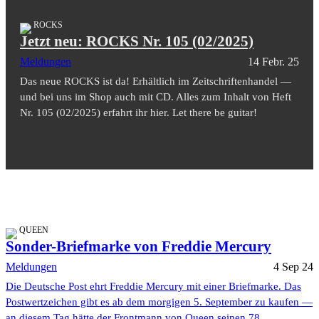
ROCKS
Jetzt neu: ROCKS Nr. 105 (02/2025)
Meldungen
14 Febr. 25
Das neue ROCKS ist da! Erhältlich im Zeitschriftenhandel —
und bei uns im Shop auch mit CD. Alles zum Inhalt von Heft
Nr. 105 (02/2025) erfahrt ihr hier. Let there be guitar!
QUEEN
Sonder-Briefmarke von Freddie Mercury
Meldungen
4 Sep 24
Die Deutsche Post ehrt Freddie Mercury mit einer Briefmarke. Das
Postwertzeichen gibt es ab dem morgigen 5. September zu kaufen —
an diesem Tag hätte der Frontmann von Queen seinen 78.