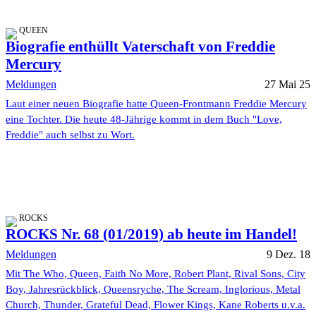
QUEEN
Biografie enthüllt Vaterschaft von Freddie
Mercury
Meldungen
27 Mai 25
Laut einer neuen Biografie hatte Queen-Frontmann Freddie Mercury
eine Tochter. Die heute 48-Jährige kommt in dem Buch "Love,
Freddie" auch selbst zu Wort.
ROCKS
ROCKS Nr. 68 (01/2019) ab heute im Handel!
Meldungen
9 Dez. 18
Mit The Who, Queen, Faith No More, Robert Plant, Rival Sons, City
Boy, Jahresrückblick, Queensryche, The Scream, Inglorious, Metal
Church, Thunder, Grateful Dead, Flower Kings, Kane Roberts u.v.a.