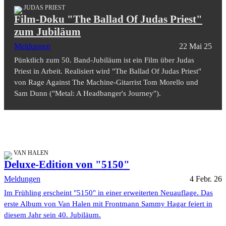
JUDAS PRIEST
Film-Doku "The Ballad Of Judas Priest"
zum Jubiläum
Meldungen
22 Mai 25
Pünktlich zum 50. Band-Jubiläum ist ein Film über Judas
Priest in Arbeit. Realisiert wird "The Ballad Of Judas Priest"
von Rage Against The Machine-Gitarrist Tom Morello und
Sam Dunn ("Metal: A Headbanger's Journey").
VAN HALEN
Deluxe-Edition von "5150"
Meldungen
4 Febr. 26
Im Frühling erscheint "5150" in einer erweiterten Neuauflage. Das
erste Album von Van Halen mit Frontmann Sammy Hagar feiert in
diesem Jahr sein 40. Jubiläum.