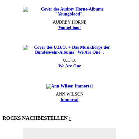
AUDREY HORNE
Youngblood
U.D.O.
We Are One
ANN WILSON
Immortal
ROCKS NACHBESTELLEN