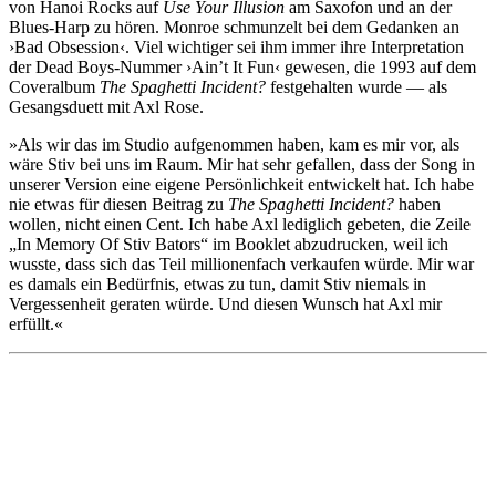
von Hanoi Rocks auf
Use Your Illusion
am Saxofon und an der
Blues-Harp zu hören. Monroe schmunzelt bei dem Gedanken an
›Bad Obsession‹. Viel wichtiger sei ihm immer ihre Interpretation
der Dead Boys-Nummer ›Ain’t It Fun‹ gewesen, die 1993 auf dem
Coveralbum
The Spaghetti Incident?
festgehalten wurde — als
Gesangsduett mit Axl Rose.
»Als wir das im Studio aufgenommen haben, kam es mir vor, als
wäre Stiv bei uns im Raum. Mir hat sehr gefallen, dass der Song in
unserer Version eine eigene Persönlichkeit entwickelt hat. Ich habe
nie etwas für diesen Beitrag zu
The Spaghetti Incident?
haben
wollen, nicht einen Cent. Ich habe Axl lediglich gebeten, die Zeile
„In Memory Of Stiv Bators“ im Booklet abzudrucken, weil ich
wusste, dass sich das Teil millionenfach verkaufen würde. Mir war
es damals ein Bedürfnis, etwas zu tun, damit Stiv niemals in
Vergessenheit geraten würde. Und diesen Wunsch hat Axl mir
erfüllt.«