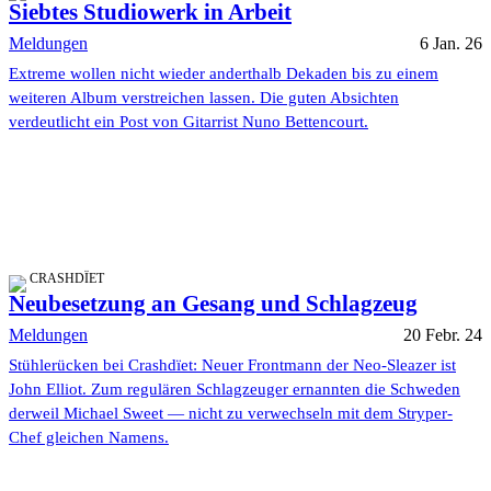
Siebtes Studiowerk in Arbeit
Meldungen
6 Jan. 26
Extreme wollen nicht wieder anderthalb Dekaden bis zu einem
weiteren Album verstreichen lassen. Die guten Absichten
verdeutlicht ein Post von Gitarrist Nuno Bettencourt.
CRASHDÏET
Neubesetzung an Gesang und Schlagzeug
Meldungen
20 Febr. 24
Stühlerücken bei Crashdïet: Neuer Frontmann der Neo-Sleazer ist
John Elliot. Zum regulären Schlagzeuger ernannten die Schweden
derweil Michael Sweet — nicht zu verwechseln mit dem Stryper-
Chef gleichen Namens.