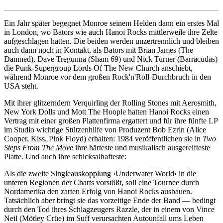
Ein Jahr später begegnet Monroe seinem Helden dann ein erstes Mal
in London, wo Bators wie auch Hanoi Rocks mittlerweile ihre Zelte
aufgeschlagen hatten. Die beiden werden unzertrennlich und bleiben
auch dann noch in Kontakt, als Bators mit Brian James (The
Damned), Dave Tregunna (Sham 69) und Nick Turner (Barracudas)
die Punk-Supergroup Lords Of The New Church anschiebt,
während Monroe vor dem großen Rock'n'Roll-Durchbruch in den
USA steht.
Mit ihrer glitzerndern Verquirling der Rolling Stones mit Aerosmith,
New York Dolls und Mott The Hoople hatten Hanoi Rocks einen
Vertrag mit einer großen Plattenfirma ergattert und für ihre fünfte LP
im Studio wichtige Stützenhilfe von Produzent Bob Ezrin (Alice
Cooper, Kiss, Pink Floyd) erhalten: 1984 veröffentlichen sie in
Two
Steps From The Move
ihre härteste und musikalisch ausgereifteste
Platte. Und auch ihre schicksalhafteste:
Als die zweite Singleauskopplung ›Underwater World‹ in die
unteren Regionen der Charts vorstößt, soll eine Tournee durch
Nordamerika den zarten Erfolg von Hanoi Rocks ausbauen.
Tatsächlich aber bringt sie das vorzeitige Ende der Band — bedingt
durch den Tod ihres Schlagzeugers Razzle, der in einem von Vince
Neil (Mötley Crüe) im Suff verursachten Autounfall ums Leben