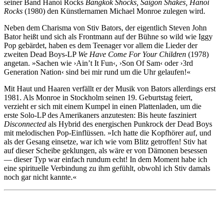
seiner Band Hanoi Rocks
Bangkok Shocks, Saigon Shakes, Hanoi
Rocks
(1980) den Künstlernamen Michael Monroe zulegen wird.
Neben dem Charisma von Stiv Bators, der eigentlich Steven John
Bator heißt und sich als Frontmann auf der Bühne so wild wie Iggy
Pop gebärdet, haben es dem Teenager vor allem die Lieder der
zweiten Dead Boys-LP
We Have Come For Your Children
(1978)
angetan. »Sachen wie ›Ain’t It Fun‹, ›Son Of Sam‹ oder ›3rd
Generation Nation‹ sind bei mir rund um die Uhr gelaufen!«
Mit Haut und Haaren verfällt er der Musik von Bators allerdings erst
1981. Als Monroe in Stockholm seinen 19. Geburtstag feiert,
verzieht er sich mit einem Kumpel in einen Plattenladen, um die
erste Solo-LP des Amerikaners anzutesten: Bis heute fasziniert
Disconnected
als Hybrid des energischen Punkrock der Dead Boys
mit melodischen Pop-Einflüssen. »Ich hatte die Kopfhörer auf, und
als der Gesang einsetze, war ich wie vom Blitz getroffen! Stiv hat
auf dieser Scheibe geklungen, als wäre er von Dämonen besessen
— dieser Typ war einfach rundum echt! In dem Moment habe ich
eine spirituelle Verbindung zu ihm gefühlt, obwohl ich Stiv damals
noch gar nicht kannte.«