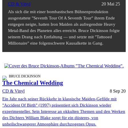
CD & Vinyl
20 Mai 25
Als sich die mit einer bombastischen Bühnenproduktion
ausgestattete "Seventh Tour Of A Seventh Tour" ihrem Ende
entgegen neigte, hatten Iron Maiden als aufregendste Heavy
Metal-Band des Planeten alles erreicht. Bruce Dickinson folgte
seinem Drang nach Entfaltung — und setzte mit "Tattooed
Millionaire" eine folgenschwere Kausalkette in Gang.
BRUCE DICKINSON
The Chemical Wedding
CD & Vinyl
8 Sep 20
Ein Jahr nach seiner Rückkehr in klassische Maiden-Gefilde mit
"Accident Of Birth" (1997) präsentiert sich Dickinson wieder
experimenteller. Sein Interesse an okkulten Themen und den Werken
des Dichters William Blake sorgt für ein düsteres, von
unheilschwangerer Atmosphäre durchzogenes Opus.