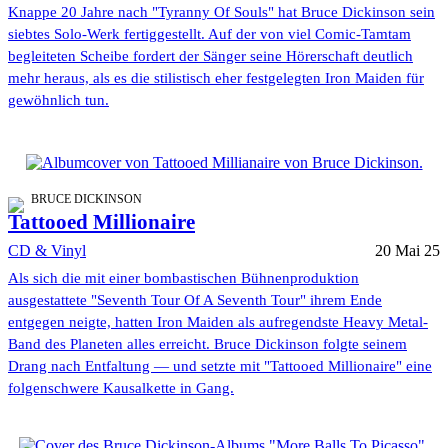
Knappe 20 Jahre nach "Tyranny Of Souls" hat Bruce Dickinson sein
siebtes Solo-Werk fertiggestellt. Auf der von viel Comic-Tamtam
begleiteten Scheibe fordert der Sänger seine Hörerschaft deutlich
mehr heraus, als es die stilistisch eher festgelegten Iron Maiden für
gewöhnlich tun.
BRUCE DICKINSON
Tattooed Millionaire
CD & Vinyl
20 Mai 25
Als sich die mit einer bombastischen Bühnenproduktion
ausgestattete "Seventh Tour Of A Seventh Tour" ihrem Ende
entgegen neigte, hatten Iron Maiden als aufregendste Heavy Metal-
Band des Planeten alles erreicht. Bruce Dickinson folgte seinem
Drang nach Entfaltung — und setzte mit "Tattooed Millionaire" eine
folgenschwere Kausalkette in Gang.