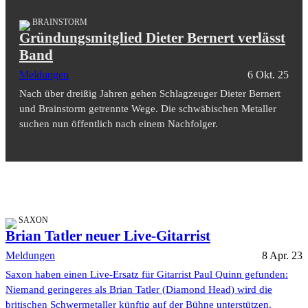
BRAINSTORM
Gründungsmitglied Dieter Bernert verlässt
Band
Meldungen
6 Okt. 25
Nach über dreißig Jahren gehen Schlagzeuger Dieter Bernert
und Brainstorm getrennte Wege. Die schwäbischen Metaller
suchen nun öffentlich nach einem Nachfolger.
SAXON
Brian Tatler neuer Live-Gitarrist
Meldungen
8 Apr. 23
Saxon haben einen Live-Ersatz für Gitarrist Paul Quinn gefunden:
Niemand geringeres als Brian Tatler (Diamond Head) wird die
britischen Schwermetaller künftig auf der Bühne unterstützen.