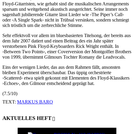
Floyd-Gitarristen, wie gehabt sind die musikalischen Arrangements
sparsam und weitgehend akustisch ausgerichtet. Seine immer noch
sagenhaft jubilierende Gitarre lässt Lieder wie ›The Piper’s Call‹
oder ›A Single Spark‹ nicht in Trübsal versinken, sondern schmiegt
sich tröstlich um die zerbrechliche Stimme.
Sehr effektvoll vor allem im bluesbasierten Titelsong, der bereits aus
dem Jahr 2007 datiert und einen Beitrag des ein Jahr später
verstorbenen Pink Floyd-Keyboarders Rick Wright enthält. In
›Between Two Points‹, einer Coverversion der Montgolfier Brothers
von 1999, übernimmt Gilmours Tochter Romany die Leadvocals.
Eins der wenigen Lieder, das aus dem Rahmen fällt, ansonsten
bleiben Experiment überschaubar. Das üppig orchestrierte
›Scattered‹ etwa spielt gekonnt mit Elementen des Floyd-Klassikers
›Echoes‹, den Gilmour entscheidend geprägt hat.
(7.5/10)
TEXT:
MARKUS BARO
AKTUELLES HEFT