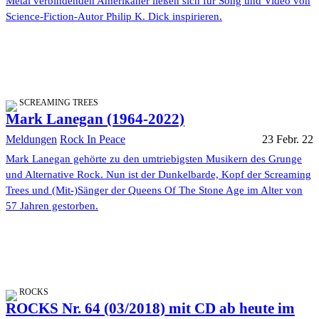
Metal verbindenden Amerikaner ließen sich für Song und Video von
Science-Fiction-Autor Philip K. Dick inspirieren.
SCREAMING TREES
Mark Lanegan (1964-2022)
Meldungen
Rock In Peace
23 Febr. 22
Mark Lanegan gehörte zu den umtriebigsten Musikern des Grunge
und Alternative Rock. Nun ist der Dunkelbarde, Kopf der Screaming
Trees und (Mit-)Sänger der Queens Of The Stone Age im Alter von
57 Jahren gestorben.
ROCKS
ROCKS Nr. 64 (03/2018) mit CD ab heute im