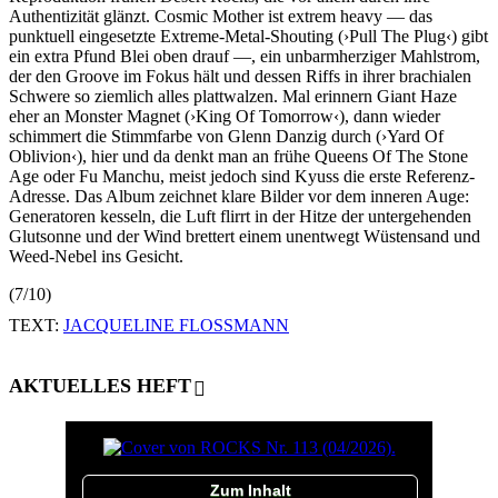
Authentizität glänzt. Cosmic Mother ist extrem heavy — das
punktuell eingesetzte Extreme-Metal-Shouting (›Pull The Plug‹) gibt
ein extra Pfund Blei oben drauf —, ein unbarmherziger Mahlstrom,
der den Groove im Fokus hält und dessen Riffs in ihrer brachialen
Schwere so ziemlich alles plattwalzen. Mal erinnern Giant Haze
eher an Monster Magnet (›King Of Tomorrow‹), dann wieder
schimmert die Stimmfarbe von Glenn Danzig durch (›Yard Of
Oblivion‹), hier und da denkt man an frühe Queens Of The Stone
Age oder Fu Manchu, meist jedoch sind Kyuss die erste Referenz-
Adresse. Das Album zeichnet klare Bilder vor dem inneren Auge:
Generatoren kesseln, die Luft flirrt in der Hitze der untergehenden
Glutsonne und der Wind brettert einem unentwegt Wüstensand und
Weed-Nebel ins Gesicht.
(7/10)
TEXT:
JACQUELINE FLOSSMANN
AKTUELLES HEFT
Zum Inhalt