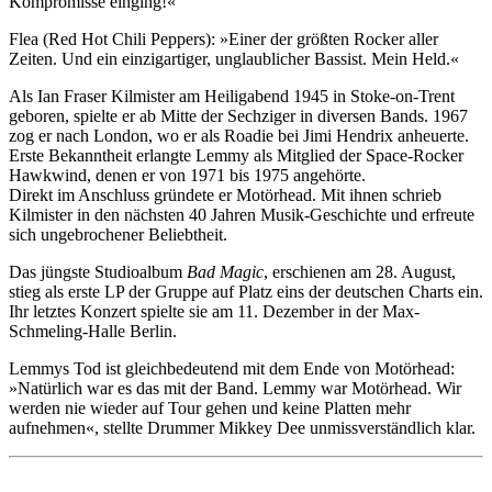
Kompromisse einging!«
Flea (Red Hot Chili Peppers): »Einer der größten Rocker aller
Zeiten. Und ein einzigartiger, unglaublicher Bassist. Mein Held.«
Als Ian Fraser Kilmister am Heiligabend 1945 in Stoke-on-Trent
geboren, spielte er ab Mitte der Sechziger in diversen Bands. 1967
zog er nach London, wo er als Roadie bei Jimi Hendrix anheuerte.
Erste Bekanntheit erlangte Lemmy als Mitglied der Space-Rocker
Hawkwind, denen er von 1971 bis 1975 angehörte.
Direkt im Anschluss gründete er Motörhead. Mit ihnen schrieb
Kilmister in den nächsten 40 Jahren Musik-Geschichte und erfreute
sich ungebrochener Beliebtheit.
Das jüngste Studioalbum
Bad Magic
, erschienen am 28. August,
stieg als erste LP der Gruppe auf Platz eins der deutschen Charts ein.
Ihr letztes Konzert spielte sie am 11. Dezember in der Max-
Schmeling-Halle Berlin.
Lemmys Tod ist gleichbedeutend mit dem Ende von Motörhead:
»Natürlich war es das mit der Band. Lemmy war Motörhead. Wir
werden nie wieder auf Tour gehen und keine Platten mehr
aufnehmen«, stellte Drummer Mikkey Dee unmissverständlich klar.