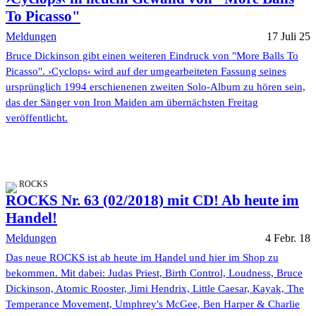
To Picasso"
Meldungen
17 Juli 25
Bruce Dickinson gibt einen weiteren Eindruck von "More Balls To
Picasso". ›Cyclops‹ wird auf der umgearbeiteten Fassung seines
ursprünglich 1994 erschienenen zweiten Solo-Album zu hören sein,
das der Sänger von Iron Maiden am übernächsten Freitag
veröffentlicht.
ROCKS
ROCKS Nr. 63 (02/2018) mit CD! Ab heute im
Handel!
Meldungen
4 Febr. 18
Das neue ROCKS ist ab heute im Handel und hier im Shop zu
bekommen. Mit dabei: Judas Priest, Birth Control, Loudness, Bruce
Dickinson, Atomic Rooster, Jimi Hendrix, Little Caesar, Kayak, The
Temperance Movement, Umphrey's McGee, Ben Harper & Charlie