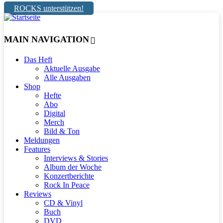
ROCKS unterstützen!
MAIN NAVIGATION
Das Heft
Aktuelle Ausgabe
Alle Ausgaben
Shop
Hefte
Abo
Digital
Merch
Bild & Ton
Meldungen
Features
Interviews & Stories
Album der Woche
Konzertberichte
Rock In Peace
Reviews
CD & Vinyl
Buch
DVD