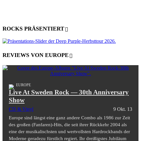
ROCKS PRÄSENTIERT
REVIEWS VON EUROPE
EUROPE
Live At Sweden Rock — 30th Anniversary
Show
CD & Vinyl
9 Okt. 13
Europe sind längst eine ganz andere Combo als 1986 zur Zeit
des großen (Fanfaren)-Hits, die seit ihrer Rückkehr 2004 als
eine der musikalischsten und wertvollsten Hardrockbands der
Moderne geradezu fürstlich regiert. Ihr dreißigstes Jubiläum