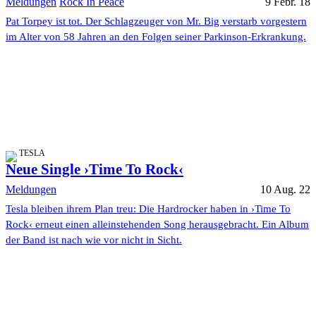
Meldungen
Rock In Peace
9 Febr. 18
Pat Torpey ist tot. Der Schlagzeuger von Mr. Big verstarb vorgestern
im Alter von 58 Jahren an den Folgen seiner Parkinson-Erkrankung.
TESLA
Neue Single ›Time To Rock‹
Meldungen
10 Aug. 22
Tesla bleiben ihrem Plan treu: Die Hardrocker haben in ›Time To
Rock‹ erneut einen alleinstehenden Song herausgebracht. Ein Album
der Band ist nach wie vor nicht in Sicht.