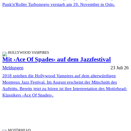
Punk'n'Roller Turbonegro verstarb am 19. November in Oslo.
HOLLYWOOD VAMPIRES
Mit ›Ace Of Spades‹ auf dem Jazzfestival
Meldungen
23 Juli 26
2018 spielten die Hollywood Vampires auf dem alterwürdigen
Montreux Jazz Festival. Im August erscheint der Mitschnitt des
Auftritts. Bereits jetzt zu hören ist ihre Interpretation des Motörhead-
Klassikers ›Ace Of Spades‹.
MOTÖRHEAD