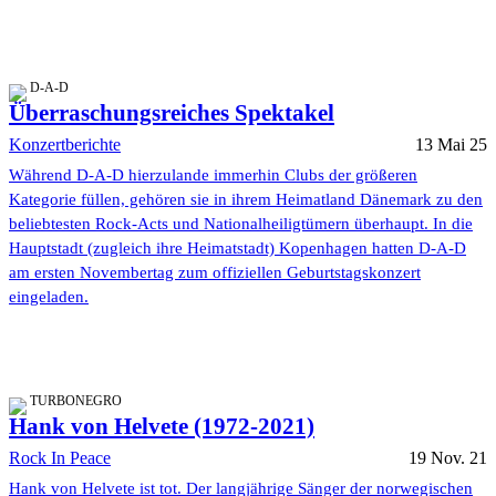
D-A-D
Überraschungsreiches Spektakel
Konzertberichte
13 Mai 25
Während D-A-D hierzulande immerhin Clubs der größeren
Kategorie füllen, gehören sie in ihrem Heimatland Dänemark zu den
beliebtesten Rock-Acts und Nationalheiligtümern überhaupt. In die
Hauptstadt (zugleich ihre Heimatstadt) Kopenhagen hatten D-A-D
am ersten Novembertag zum offiziellen Geburtstagskonzert
eingeladen.
TURBONEGRO
Hank von Helvete (1972-2021)
Rock In Peace
19 Nov. 21
Hank von Helvete ist tot. Der langjährige Sänger der norwegischen