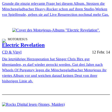
Grunde die einzig relevante Frage bei diesem Album. Strotzen die
Mönchengladbacher Heavy-Rocker schon auf ihren Studio-Werken
vor Spielfreude, geben sie auf Live Resurrection nochmal mehr Gas.
MOTORJESUS
Electric Revelation
CD & Vinyl
12 Febr. 14
Die letztjährige Herzoperation hat Sänger Chris Birx gut
überstanden, es darf wieder gerockt werden. Gut drei Jahre nach
Wheels Of Purgatory legen die Mönchengladbacher Motorjesus ihr
viertes Album vor und weichen darauf keinen Deut von ihrer
bisherigen Linie ab.