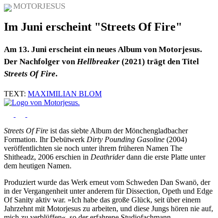
MOTORJESUS
Im Juni erscheint "Streets Of Fire"
Am 13. Juni erscheint ein neues Album von Motorjesus.
Der Nachfolger von
Hellbreaker
(2021) trägt den Titel
Streets Of Fire
.
TEXT:
MAXIMILIAN BLOM
Streets Of Fire
ist das siebte Album der Mönchengladbacher
Formation. Ihr Debütwerk
Dirty Pounding Gasoline
(2004)
veröffentlichten sie noch unter ihrem früheren Namen The
Shitheadz, 2006 erschien in
Deathrider
dann die erste Platte unter
dem heutigen Namen.
Produziert wurde das Werk erneut vom Schweden Dan Swanö, der
in der Vergangenheit unter anderem für Dissection, Opeth und Edge
Of Sanity aktiv war. »Ich habe das große Glück, seit über einem
Jahrzehnt mit Motorjesus zu arbeiten, und diese Jungs hören nie auf,
mich zu verblüffen«, so der erfahrene Studiofachmann.