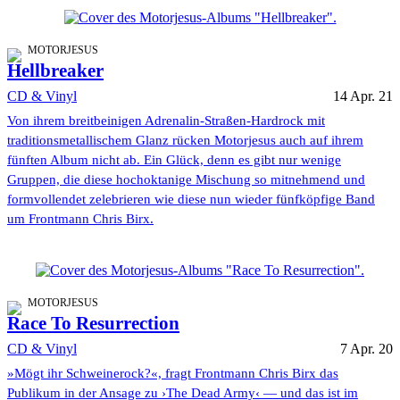
MOTORJESUS
Hellbreaker
CD & Vinyl
14 Apr. 21
Von ihrem breitbeinigen Adrenalin-Straßen-Hardrock mit
traditionsmetallischem Glanz rücken Motorjesus auch auf ihrem
fünften Album nicht ab. Ein Glück, denn es gibt nur wenige
Gruppen, die diese hochoktanige Mischung so mitnehmend und
formvollendet zelebrieren wie diese nun wieder fünfköpfige Band
um Frontmann Chris Birx.
MOTORJESUS
Race To Resurrection
CD & Vinyl
7 Apr. 20
»Mögt ihr Schweinerock?«, fragt Frontmann Chris Birx das
Publikum in der Ansage zu ›The Dead Army‹ — und das ist im