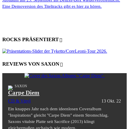
Jubiläum am 23. September als Deluxe-Box wiederveröffentlicht.
Eine Demoversion des Titeltracks gibt es hier zu hören.
ROCKS PRÄSENTIERT
REVIEWS VON SAXON
SAXON
Carpe Diem
CD & Vinyl
13 Okt. 22
Ein knappes Jahr nach dem ideenlosen Coveralbum
"Inspirations" gleicht "Carpe Diem" einem Stromschlag.
Saxons vitalste Platte seit Sacrifice (2013) klingt
gleichermaßen archaisch wie modern.