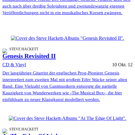
auch nach über dreißig Solojahren und zweiundzwanzig eigenen
Veröffentlichungen nicht in ein musikalisches Korsett zwängen.
STEVE HACKETT
Genesis Revisited II
CD & Vinyl
10 Okt. 12
Der langjährige Gitarrist der englischen Prog-Pioniere Genesis
interpretiert zum zweiten Mal mit großem Eifer Stücke seiner alten
Band. Eine Vielzahl von Gastmusikern entsorgte die partielle
Kauzigkeit von Wunderwerken wie ›The Musical Box‹, die hier
einfühlsam zu neuer Klangkunst modelliert werden.
STEVE HACKETT