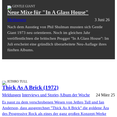
GENTLE GIANT
Neue Mixe für "In A Glass House"
Meldungen
3 Juni 26
Nach dem Ausstieg von Phil Shulman mussten sich Gentle
Giant 1973 neu orientieren. Noch im gleichen Jahr
veröffentlichten die britischen Progger "In A Glass House": Im
Juli erscheint eine gründlich überarbeitete Neu-Auflage ihres
fünften Albums.
JETHRO TULL
Thick As A Brick (1972)
Meldungen
Interviews und Stories
Album der Woche
24 März 25
Es passt zu dem verschrobenen Wesen von Jethro Tull und Ian
Anderson, dass ausgerechnet "Thick As A Brick" die goldene Ära
des Progressive Rock als eines der ganz großen Konzept-Werke