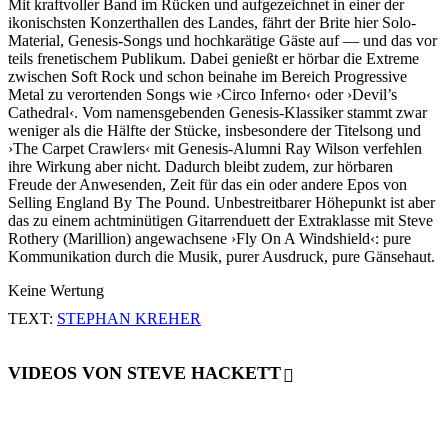
Mit kraftvoller Band im Rücken und aufgezeichnet in einer der
ikonischsten Konzerthallen des Landes, fährt der Brite hier Solo-
Material, Genesis-Songs und hochkarätige Gäste auf — und das vor
teils frenetischem Publikum. Dabei genießt er hörbar die Extreme
zwischen Soft Rock und schon beinahe im Bereich Progressive
Metal zu verortenden Songs wie ›Circo Inferno‹ oder ›Devil’s
Cathedral‹. Vom namensgebenden Genesis-Klassiker stammt zwar
weniger als die Hälfte der Stücke, insbesondere der Titelsong und
›The Carpet Crawlers‹ mit Genesis-Alumni Ray Wilson verfehlen
ihre Wirkung aber nicht. Dadurch bleibt zudem, zur hörbaren
Freude der Anwesenden, Zeit für das ein oder andere Epos von
Selling England By The Pound. Unbestreitbarer Höhepunkt ist aber
das zu einem achtminütigen Gitarrenduett der Extraklasse mit Steve
Rothery (Marillion) angewachsene ›Fly On A Windshield‹: pure
Kommunikation durch die Musik, purer Ausdruck, pure Gänsehaut.
Keine Wertung
TEXT:
STEPHAN KREHER
VIDEOS VON STEVE HACKETT