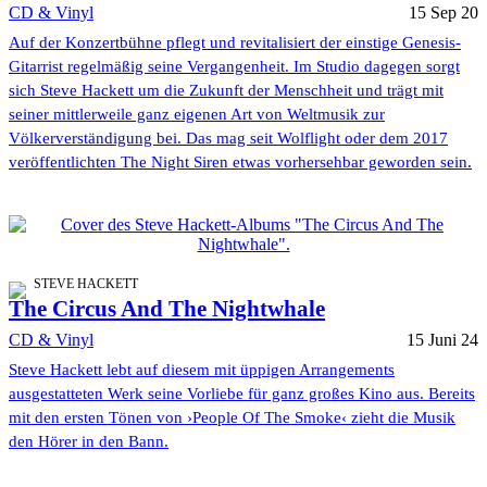
CD & Vinyl
15 Sep 20
Auf der Konzertbühne pflegt und revitalisiert der einstige Genesis-
Gitarrist regelmäßig seine Vergangenheit. Im Studio dagegen sorgt
sich Steve Hackett um die Zukunft der Menschheit und trägt mit
seiner mittlerweile ganz eigenen Art von Weltmusik zur
Völkerverständigung bei. Das mag seit Wolflight oder dem 2017
veröffentlichten The Night Siren etwas vorhersehbar geworden sein.
STEVE HACKETT
The Circus And The Nightwhale
CD & Vinyl
15 Juni 24
Steve Hackett lebt auf diesem mit üppigen Arrangements
ausgestatteten Werk seine Vorliebe für ganz großes Kino aus. Bereits
mit den ersten Tönen von ›People Of The Smoke‹ zieht die Musik
den Hörer in den Bann.