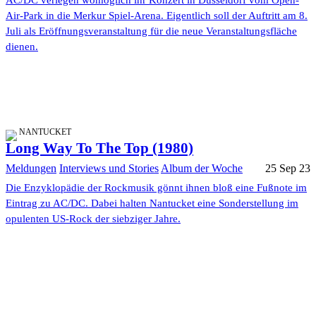
AC/DC verlegen womöglich ihr Konzert in Düsseldorf vom Open-
Air-Park in die Merkur Spiel-Arena. Eigentlich soll der Auftritt am 8.
Juli als Eröffnungsveranstaltung für die neue Veranstaltungsfläche
dienen.
NANTUCKET
Long Way To The Top (1980)
Meldungen
Interviews und Stories
Album der Woche
25 Sep 23
Die Enzyklopädie der Rockmusik gönnt ihnen bloß eine Fußnote im
Eintrag zu AC/DC. Dabei halten Nantucket eine Sonderstellung im
opulenten US-Rock der siebziger Jahre.