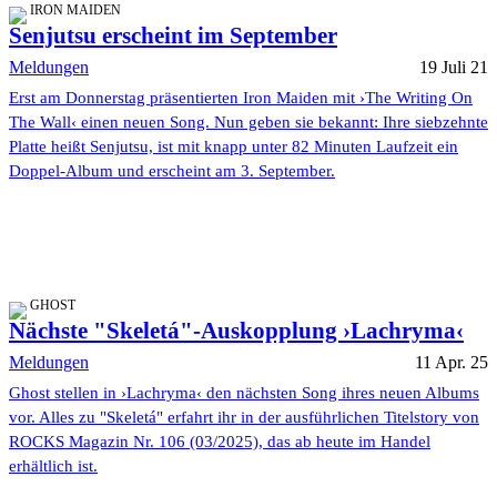
IRON MAIDEN
Senjutsu erscheint im September
Meldungen
19 Juli 21
Erst am Donnerstag präsentierten Iron Maiden mit ›The Writing On
The Wall‹ einen neuen Song. Nun geben sie bekannt: Ihre siebzehnte
Platte heißt Senjutsu, ist mit knapp unter 82 Minuten Laufzeit ein
Doppel-Album und erscheint am 3. September.
GHOST
Nächste "Skeletá"-Auskopplung ›Lachryma‹
Meldungen
11 Apr. 25
Ghost stellen in ›Lachryma‹ den nächsten Song ihres neuen Albums
vor. Alles zu "Skeletá" erfahrt ihr in der ausführlichen Titelstory von
ROCKS Magazin Nr. 106 (03/2025), das ab heute im Handel
erhältlich ist.