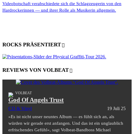
Videobotschaft verabschiedete sich die Schlagzeugerin von den
Hardrockerinnen — und ihrer Rolle als Musikerin allgemein.
ROCKS PRÄSENTIERT
REVIEWS VON VOLBEAT
VOLBEAT
God Of Angels Trust
CD & Vinyl
19 Juli 25
»Es ist nicht unser neuntes Album — es fühlt sich an, als
würden wir gerade erst anfangen. Und das ist ein unglaublich
erfrischendes Gefühl«, sagt Volbeat-Bandboss Michael