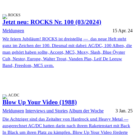
ROCKS
Jetzt neu: ROCKS Nr. 100 (03/2024)
Meldungen
15 Apr. 24
Wir feiern Jubiläum! ROCKS ist dreistellig — das neue Heft steht
ganz im Zeichen der 100. Diesmal mit dabei: AC/DC, 100 Alben, die
man gehört haben sollte, Accept, MC5, Moxy, Slash, Blue Öyster
Cult, Nestor, Europe, Walter Trout, Vanden Plas, Leif De Leeuw
Band, Freedom, MC5 uvm.
AC/DC
Blow Up Your Video (1988)
Meldungen
Interviews und Stories
Album der Woche
3 Jan. 25
Die Achtziger sind das Zeitalter von Hardrock und Heavy Metal —
ausgerechnet AC/DC hatten darin nach ihrem Raketenstart mit Back
In Black um ihren Platz zu kämpfen. Blow Up Your Video förderte