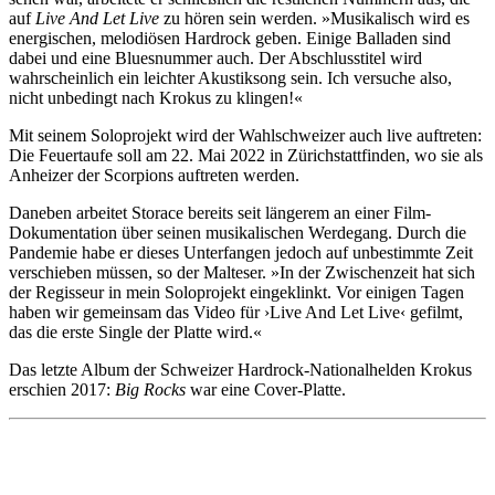
auf
Live And Let Live
zu hören sein werden. »Musikalisch wird es
energischen, melodiösen Hardrock geben. Einige Balladen sind
dabei und eine Bluesnummer auch. Der Abschlusstitel wird
wahrscheinlich ein leichter Akustiksong sein. Ich versuche also,
nicht unbedingt nach Krokus zu klingen!«
Mit seinem Soloprojekt wird der Wahlschweizer auch live auftreten:
Die Feuertaufe soll am 22. Mai 2022 in Zürichstattfinden, wo sie als
Anheizer der Scorpions auftreten werden.
Daneben arbeitet Storace bereits seit längerem an einer Film-
Dokumentation über seinen musikalischen Werdegang. Durch die
Pandemie habe er dieses Unterfangen jedoch auf unbestimmte Zeit
verschieben müssen, so der Malteser. »In der Zwischenzeit hat sich
der Regisseur in mein Soloprojekt eingeklinkt. Vor einigen Tagen
haben wir gemeinsam das Video für ›Live And Let Live‹ gefilmt,
das die erste Single der Platte wird.«
Das letzte Album der Schweizer Hardrock-Nationalhelden Krokus
erschien 2017:
Big Rocks
war eine Cover-Platte.