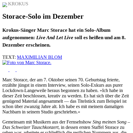
KROKUS
Storace-Solo im Dezember
Krokus-Sänger Marc Storace hat ein Solo-Album
aufgenommen:
Live And Let Live
soll es heißen und am 8.
Dezember erscheinen.
TEXT:
MAXIMILIAN BLOM
Marc Storace, der am 7. Oktober seinen 70. Geburtstag feierte,
erzählte jüngst in einem Interview, seinen Solo-Exkurs aus purer
Lockdown-Langeweile heraus begonnen zu haben. »Ich habe in
dieser Zeit beschlossen, kreativ zu werden. Es hat sich über die Zeit
genügend Material angesammelt — das Titelstück zum Beispiel ist
schon über zwanzig Jahre alt. Ich habe es mit meinem damaligen
Nachbarn in seinem Studio geschrieben.«
Gemeinsam mit Musikern aus der Fernsehshow
Sing meinen Song –
Das Schweizer Tauschkonzert
, in dessen ersten Staffel Storace zu
sehen war, arbeitete er schließlich die restlichen Nummern aus, die