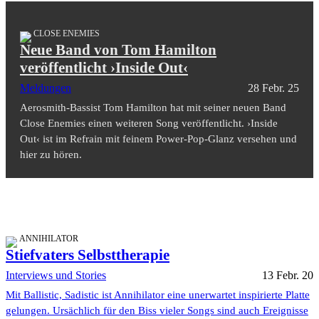
CLOSE ENEMIES
Neue Band von Tom Hamilton
veröffentlicht ›Inside Out‹
Meldungen
28 Febr. 25
Aerosmith-Bassist Tom Hamilton hat mit seiner neuen Band
Close Enemies einen weiteren Song veröffentlicht. ›Inside
Out‹ ist im Refrain mit feinem Power-Pop-Glanz versehen und
hier zu hören.
ANNIHILATOR
Stiefvaters Selbsttherapie
Interviews und Stories
13 Febr. 20
Mit Ballistic, Sadistic ist Annihilator eine unerwartet inspirierte Platte
gelungen. Ursächlich für den Biss vieler Songs sind auch Ereignisse