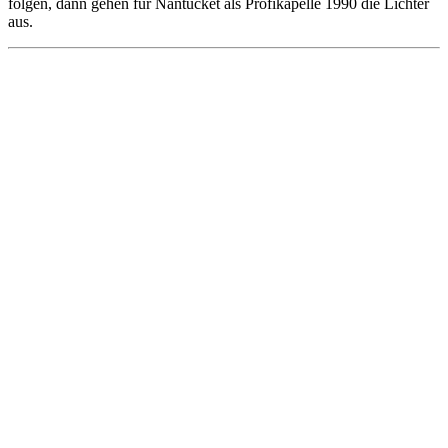
folgen, dann gehen für Nantucket als Profikapelle 1990 die Lichter
aus.