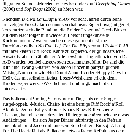
filigranen Soundspielereien, wie es besonders auf
Everything Glows
(2000) und
Soft Dogs
(2002) zu hören war.
Nachdem
Dic.Nii.Lan.Daft.Erd.Ark
vor acht Jahren durch seine
brutzeligen Fuzz-Gitarrensounds verhältnismäßig extravagant geriet,
konzentriert sich die Band um die Brüder Jesper und Jacob Binzer
auf dem Nachfolger nun wieder auf betont ungekünstelte
Rocknummern. Zwar versuchen diese gar nicht erst, die
Durchbruchsalben
No Fuel Left For The Pilgrims
und
Riskin’ It All
mit ihrer klaren Riff-Rock-Kante zu kopieren, der grundsätzliche
Ansatz ist aber ein ähnlicher. Alle bewährten Ingredienzien von D-
A-D wurden penibel ausgewogen zusammengeführt: Da sind die
Riff- und Twang-Gitarren von Jacob Binzer in partytauglichen
Mitsing-Nummern wie ›No Doubt About It‹ oder ›Happy Days In
Hell‹, das mit selbstironischen Loser-Weisheiten erhellt, denn
Bruder Jesper weiß: »Was dich nicht umbringt, macht dich
interessant.«
Das bollernde ›Burning Star‹ wurde unlängst als erste Single
ausgekoppelt. ›Musical Chairs‹ ist eine kernige Riff-Rock’n’Roll-
Abfahrt. Der mit Billy-Gibbons-Knarz-Blues-Riff verzierte
Titelsong hat mit seinen dezenten Hintergrundchören beinahe etwas
Andächtiges — bis sich Jesper Binzer inbrünstig in den Refrain
hineinbrüllt und Jacob mit famosem Solo brilliert. Einzig ›A Drug
For The Heart‹ fällt als Ballade mit etwas fadem Refrain aus dem