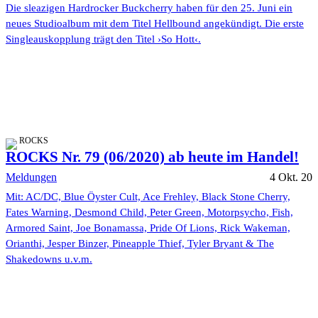
Die sleazigen Hardrocker Buckcherry haben für den 25. Juni ein
neues Studioalbum mit dem Titel Hellbound angekündigt. Die erste
Singleauskopplung trägt den Titel ›So Hott‹.
ROCKS
ROCKS Nr. 79 (06/2020) ab heute im Handel!
Meldungen
4 Okt. 20
Mit: AC/DC, Blue Öyster Cult, Ace Frehley, Black Stone Cherry,
Fates Warning, Desmond Child, Peter Green, Motorpsycho, Fish,
Armored Saint, Joe Bonamassa, Pride Of Lions, Rick Wakeman,
Orianthi, Jesper Binzer, Pineapple Thief, Tyler Bryant & The
Shakedowns u.v.m.