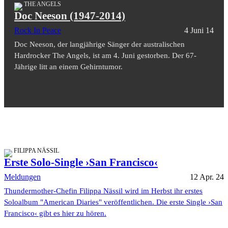
THE ANGELS
Doc Neeson (1947-2014)
Rock In Peace
4 Juni 14
Doc Neeson, der langjährige Sänger der australischen
Hardrocker The Angels, ist am 4. Juni gestorben. Der 67-
Jährige litt an einem Gehirntumor.
FILIPPA NÄSSIL
Erste Solo-Single ›San Francisco‹
Meldungen
12 Apr. 24
Thundermother-Chefin Filippa Nässil wird im Herbst ihr erstes
Soloalbum "American Diaries" veröffentlichen. Die erste Single ›San
Francisco‹ gibt es hier zu hören.