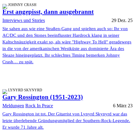
JOHNNY CRASH
Erst angepisst, dann ausgebrannt
Interviews und Stories
29 Dez. 25
Sie sahen aus wie eine Straßen-Gang und spielten auch so: Ihr von
AC/DC und den Stones beeinflusster Hardrock klang in seiner
Kaltschnäuzigkeit exakt so, als wäre "Highway To Hell" geradewegs
in die von der amerikanischen Westküste aus dominierte Ära des
Sleaze hineingeplatzt. Ihr schlechtes Timing bemerken Johnny
Crash… zu spät.
LYNYRD SKYNYRD
Gary Rossington (1951-2023)
Meldungen
Rock In Peace
6 März 23
Gary Rossington ist tot. Der Gitarrist von Lynyrd Skynyrd war das
letzte überlebende Gründungsmitglied der Southern-Rock-Legende.
Er wurde 71 Jahre alt.