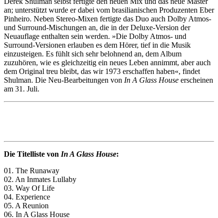
Derek Shulman selbst fertigte den neuen Mix und das neue Master
an; unterstützt wurde er dabei vom brasilianischen Produzenten Eber
Pinheiro. Neben Stereo-Mixen fertigte das Duo auch Dolby Atmos-
und Surround-Mischungen an, die in der Deluxe-Version der
Neuauflage enthalten sein werden. »Die Dolby Atmos- und
Surround-Versionen erlauben es dem Hörer, tief in die Musik
einzusteigen. Es fühlt sich sehr belohnend an, dem Album
zuzuhören, wie es gleichzeitig ein neues Leben annimmt, aber auch
dem Original treu bleibt, das wir 1973 erschaffen haben«, findet
Shulman. Die Neu-Bearbeitungen von
In A Glass House
erscheinen
am 31. Juli.
Die Titelliste von
In A Glass House
:
01. The Runaway
02. An Inmates Lullaby
03. Way Of Life
04. Experience
05. A Reunion
06. In A Glass House