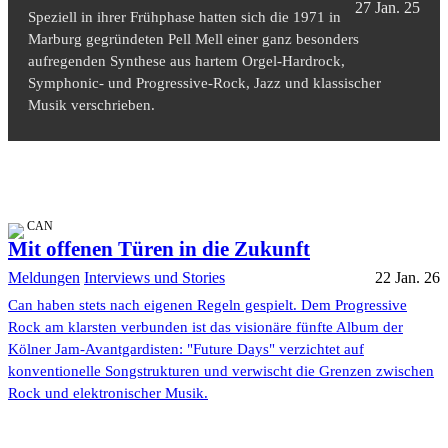
27 Jan. 25
Speziell in ihrer Frühphase hatten sich die 1971 in
Marburg gegründeten Pell Mell einer ganz besonders
aufregenden Synthese aus hartem Orgel-Hardrock,
Symphonic- und Progressive-Rock, Jazz und klassischer
Musik verschrieben.
CAN
Mit offenen Türen in die Zukunft
Meldungen
Interviews und Stories
22 Jan. 26
Can haben stets nach eigenen Regeln gespielt. Dem Progressive
Rock am klarsten verbunden ist das visionäre fünfte Album der
Kölner Jam-Avantgardisten: "Future Days" verzichtet auf
konventionelle Songstrukturen und verwischt die Grenzen zwischen
Rock und elektronischer Musik.