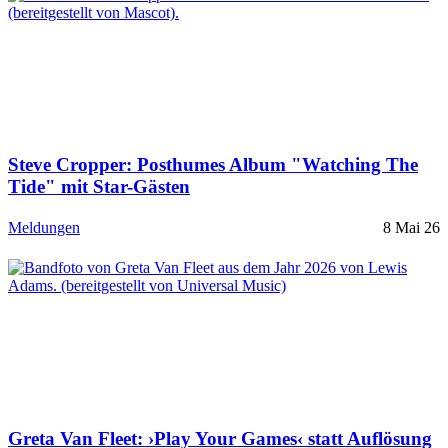
Steve Cropper: Posthumes Album "Watching The
Tide" mit Star-Gästen
Meldungen
8 Mai 26
Greta Van Fleet: ›Play Your Games‹ statt Auflösung