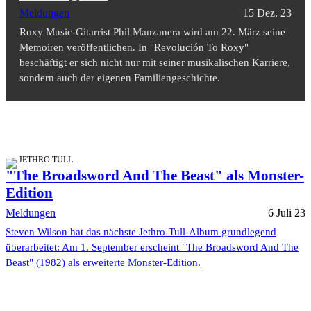
Meldungen
15 Dez. 23
Roxy Music-Gitarrist Phil Manzanera wird am 22. März seine
Memoiren veröffentlichen. In "Revolución To Roxy"
beschäftigt er sich nicht nur mit seiner musikalischen Karriere,
sondern auch der eigenen Familiengeschichte.
JETHRO TULL
"The Broadsword And The Beast" als Monster-
Edition
Meldungen
6 Juli 23
Steven Wilson hat das nächste Jethro-Tull-Album grundlegend
überarbeitet: Am 1. September erscheint "The Broadsword And The
Beast" (1982) als erweiterte Monster-Edition.