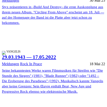
Meldungen
30 Mai 25
Styx präsentieren in ›Build And Destroy‹ die erste Auskopplung aus
ihrem neuen Album. "Circling From Above" erscheint am 18. Juli —
auf der Homepage der Band ist die Platte aber jetzt schon zu
bekommen.
VANGELIS
29.03.1943 — 17.05.2022
Meldungen
Rock In Peace
18 Mai 22
Seine bekanntesten Werke waren Filmmusiken für Streifen wie "Die
Stunde des Siegers" (1981), "Blade Runner" (1982) oder "1492 –
Die Eroberung des Paradieses" (1992). Musikalisch kannte Vangelis
aber keine Grenzen: Sein Œuvre enthält Beat, New Age und
Progressive Rock ebenso wie elektronische Musik.