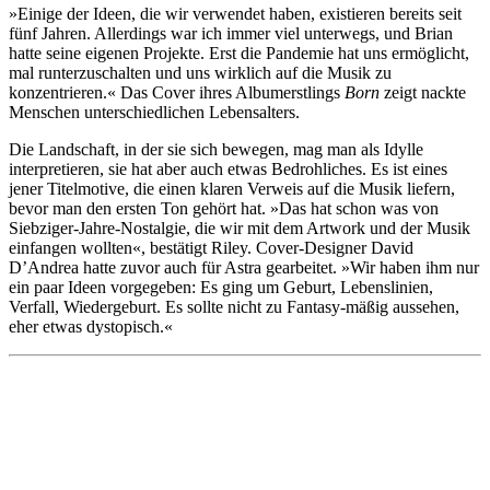
»Einige der Ideen, die wir verwendet haben, existieren bereits seit
fünf Jahren. Allerdings war ich immer viel unterwegs, und Brian
hatte seine eigenen Projekte. Erst die Pandemie hat uns ermöglicht,
mal runterzuschalten und uns wirklich auf die Musik zu
konzentrieren.« Das Cover ihres Albumerstlings
Born
zeigt nackte
Menschen unterschiedlichen Lebensalters.
Die Landschaft, in der sie sich bewegen, mag man als Idylle
interpretieren, sie hat aber auch etwas Bedrohliches. Es ist eines
jener Titelmotive, die einen klaren Verweis auf die Musik liefern,
bevor man den ersten Ton gehört hat. »Das hat schon was von
Siebziger-Jahre-Nostalgie, die wir mit dem Artwork und der Musik
einfangen wollten«, bestätigt Riley. Cover-Designer David
D’Andrea hatte zuvor auch für Astra gearbeitet. »Wir haben ihm nur
ein paar Ideen vorgegeben: Es ging um Geburt, Lebenslinien,
Verfall, Wiedergeburt. Es sollte nicht zu Fantasy-mäßig aussehen,
eher etwas dystopisch.«