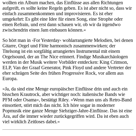
wollten ein Album machen, das Einflüsse aus allen Richtungen
aufgreift, es sollte keine Regeln geben. Es ist aber nicht so, dass wir
einfach zusammenkommen und improvisieren. Es ist eher
umgekehrt: Es gibt eine Idee für einen Song, eine Strophe oder
einen Refrain, und erst dann schauen wir, ob wir da irgendwo
zwischendrin einen Jam einbauen können.«
So hört man in ›For Yesterday‹ wohlarrangierte Melodien, bei denen
Gitarre, Orgel und Flöte harmonisch zusammenwirken; der
Titelsong ist ein sorgfältig arrangiertes Instrumental mit einem
Orgelsound, der an The Nice erinnert. Findige Musikarchäologen
werden in der Musik weitere Vorbilder entdecken: King Crimson,
ELP, Van der Graaf Generator, Pink Floyd und andere Vertreter der
eher schrägen Seite des frühen Progressive Rock, vor allem aus
Europa.
»Ja, da sind eine Menge europäischer Einflüsse drin und auch ein
bisschen Krautrock, aber wichtiger noch: italienische Bands wie
PFM oder Osama«, bestätigt Riley. »Wenn man uns als Retro-Band
einsortiert, stört mich das nicht. Ich höre sogar in moderner
Popmusik eine ganze Menge Siebziger-Jahre-Einflüsse. Das ist eine
Ära, auf die immer wieder zurückgegriffen wird. Da ist eben auch
viel wirklich Zeitloses dabei.«