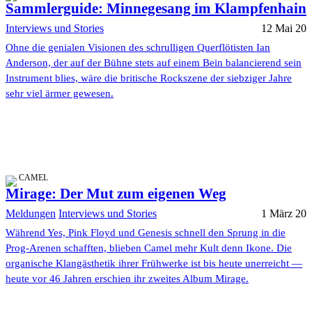
Sammlerguide: Minnegesang im Klampfenhain
Interviews und Stories
12 Mai 20
Ohne die genialen Visionen des schrulligen Querflötisten Ian
Anderson, der auf der Bühne stets auf einem Bein balancierend sein
Instrument blies, wäre die britische Rockszene der siebziger Jahre
sehr viel ärmer gewesen.
CAMEL
Mirage: Der Mut zum eigenen Weg
Meldungen
Interviews und Stories
1 März 20
Während Yes, Pink Floyd und Genesis schnell den Sprung in die
Prog-Arenen schafften, blieben Camel mehr Kult denn Ikone. Die
organische Klangästhetik ihrer Frühwerke ist bis heute unerreicht —
heute vor 46 Jahren erschien ihr zweites Album Mirage.