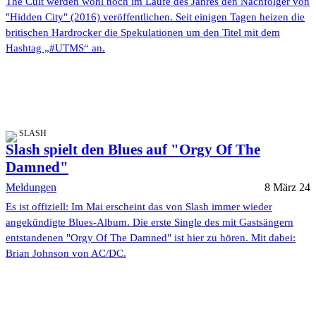
The Cult werden wohl noch im Laufe des Jahres den Nachfolger von
"Hidden City" (2016) veröffentlichen. Seit einigen Tagen heizen die
britischen Hardrocker die Spekulationen um den Titel mit dem
Hashtag „#UTMS“ an.
SLASH
Slash spielt den Blues auf "Orgy Of The
Damned"
Meldungen
8 März 24
Es ist offiziell: Im Mai erscheint das von Slash immer wieder
angekündigte Blues-Album. Die erste Single des mit Gastsängern
entstandenen "Orgy Of The Damned" ist hier zu hören. Mit dabei:
Brian Johnson von AC/DC.