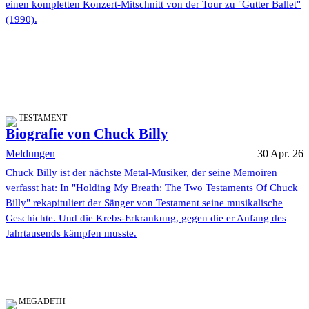
einen kompletten Konzert-Mitschnitt von der Tour zu "Gutter Ballet"
(1990).
TESTAMENT
Biografie von Chuck Billy
Meldungen
30 Apr. 26
Chuck Billy ist der nächste Metal-Musiker, der seine Memoiren
verfasst hat: In "Holding My Breath: The Two Testaments Of Chuck
Billy" rekapituliert der Sänger von Testament seine musikalische
Geschichte. Und die Krebs-Erkrankung, gegen die er Anfang des
Jahrtausends kämpfen musste.
MEGADETH