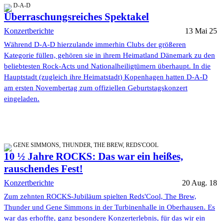
D-A-D
Überraschungsreiches Spektakel
Konzertberichte
13 Mai 25
Während D-A-D hierzulande immerhin Clubs der größeren
Kategorie füllen, gehören sie in ihrem Heimatland Dänemark zu den
beliebtesten Rock-Acts und Nationalheiligtümern überhaupt. In die
Hauptstadt (zugleich ihre Heimatstadt) Kopenhagen hatten D-A-D
am ersten Novembertag zum offiziellen Geburtstagskonzert
eingeladen.
GENE SIMMONS, THUNDER, THE BREW, REDS'COOL
10 ½ Jahre ROCKS: Das war ein heißes,
rauschendes Fest!
Konzertberichte
20 Aug. 18
Zum zehnten ROCKS-Jubiläum spielten Reds'Cool, The Brew,
Thunder und Gene Simmons in der Turbinenhalle in Oberhausen. Es
war das erhoffte, ganz besondere Konzerterlebnis, für das wir ein