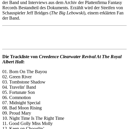
der Band und Interviews aus dem Archiv der Plattenfirma Fantasy
Records Bestandteil des Dokuments. Erzählt wird der Streifen von
Schauspieler Jeff Bridges (
The Big Lebowski
), einem erklärten Fan
der Band.
Die Trackliste von
Creedence Clearwater Revival At The Royal
Albert Hall
:
01. Born On The Bayou
02. Green River
03. Tombstone Shadow
04. Travelin' Band
05. Fortunate Son
06. Commotion
07. Midnight Special
08. Bad Moon Rising
09. Proud Mary
10. Night Time Is The Right Time
11. Good Golly Miss Molly
12. Keep on Chooglin’