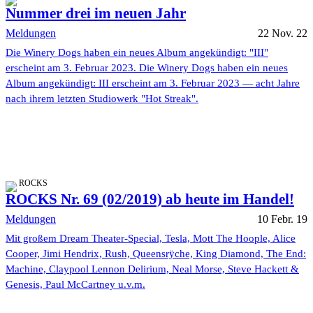
Nummer drei im neuen Jahr
Meldungen
22 Nov. 22
Die Winery Dogs haben ein neues Album angekündigt: "III"
erscheint am 3. Februar 2023. Die Winery Dogs haben ein neues
Album angekündigt: III erscheint am 3. Februar 2023 — acht Jahre
nach ihrem letzten Studiowerk "Hot Streak".
ROCKS
ROCKS Nr. 69 (02/2019) ab heute im Handel!
Meldungen
10 Febr. 19
Mit großem Dream Theater-Special, Tesla, Mott The Hoople, Alice
Cooper, Jimi Hendrix, Rush, Queensrÿche, King Diamond, The End:
Machine, Claypool Lennon Delirium, Neal Morse, Steve Hackett &
Genesis, Paul McCartney u.v.m.