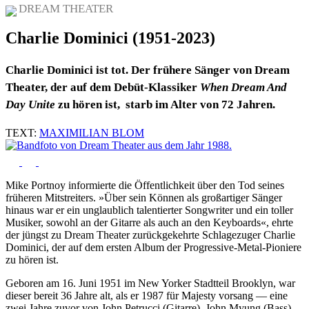
DREAM THEATER
Charlie Dominici (1951-2023)
Charlie Dominici ist tot. Der frühere Sänger von Dream
Theater, der auf dem Debüt-Klassiker
When Dream And
Day Unite
zu hören ist, starb im Alter von 72 Jahren.
TEXT:
MAXIMILIAN BLOM
Mike Portnoy informierte die Öffentlichkeit über den Tod seines
früheren Mitstreiters. »Über sein Können als großartiger Sänger
hinaus war er ein unglaublich talentierter Songwriter und ein toller
Musiker, sowohl an der Gitarre als auch an den Keyboards«, ehrte
der jüngst zu Dream Theater zurückgekehrte Schlagezuger Charlie
Dominici, der auf dem ersten Album der Progressive-Metal-Pioniere
zu hören ist.
Geboren am 16. Juni 1951 im New Yorker Stadtteil Brooklyn, war
dieser bereit 36 Jahre alt, als er 1987 für Majesty vorsang — eine
zwei Jahre zuvor von John Petrucci (Gitarre), John Myung (Bass)