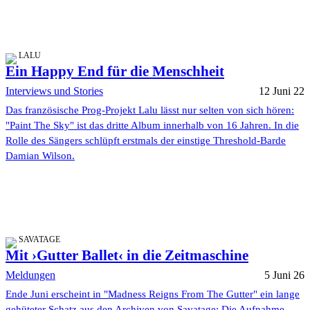
LALU
Ein Happy End für die Menschheit
Interviews und Stories
12 Juni 22
Das französische Prog-Projekt Lalu lässt nur selten von sich hören:
"Paint The Sky" ist das dritte Album innerhalb von 16 Jahren. In die
Rolle des Sängers schlüpft erstmals der einstige Threshold-Barde
Damian Wilson.
SAVATAGE
Mit ›Gutter Ballet‹ in die Zeitmaschine
Meldungen
5 Juni 26
Ende Juni erscheint in "Madness Reigns From The Gutter" ein lange
gehüteter Schatz aus den Archiven von Savatage: Die Aufnahme