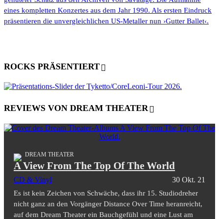
eines kompletten Konzertes aus dem Jahr 1990. Als ersten Eindruck
präsentieren die unvergleichlichen US-Metaller nun ›Gutter Ballet‹.
ROCKS PRÄSENTIERT
REVIEWS VON DREAM THEATER
DREAM THEATER
A View From The Top Of The World
CD & Vinyl
30 Okt. 21
Es ist kein Zeichen von Schwäche, dass ihr 15. Studiodreher
nicht ganz an den Vorgänger Distance Over Time heranreicht,
auf dem Dream Theater ein Bauchgefühl und eine Lust am