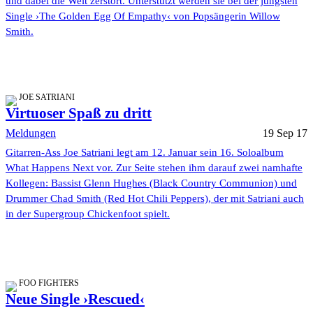
und dabei die Welt zerstört. Unterstützt werden sie bei der jüngsten
Single ›The Golden Egg Of Empathy‹ von Popsängerin Willow
Smith.
JOE SATRIANI
Virtuoser Spaß zu dritt
Meldungen
19 Sep 17
Gitarren-Ass Joe Satriani legt am 12. Januar sein 16. Soloalbum
What Happens Next vor. Zur Seite stehen ihm darauf zwei namhafte
Kollegen: Bassist Glenn Hughes (Black Country Communion) und
Drummer Chad Smith (Red Hot Chili Peppers), der mit Satriani auch
in der Supergroup Chickenfoot spielt.
FOO FIGHTERS
Neue Single ›Rescued‹