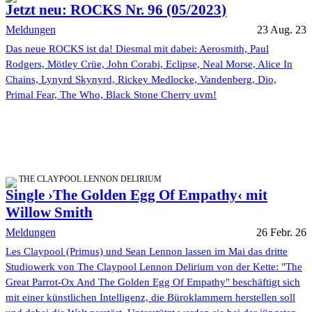
Jetzt neu: ROCKS Nr. 96 (05/2023)
Meldungen
23 Aug. 23
Das neue ROCKS ist da! Diesmal mit dabei: Aerosmith, Paul
Rodgers, Mötley Crüe, John Corabi, Eclipse, Neal Morse, Alice In
Chains, Lynyrd Skynyrd, Rickey Medlocke, Vandenberg, Dio,
Primal Fear, The Who, Black Stone Cherry uvm!
THE CLAYPOOL LENNON DELIRIUM
Single ›The Golden Egg Of Empathy‹ mit
Willow Smith
Meldungen
26 Febr. 26
Les Claypool (Primus) und Sean Lennon lassen im Mai das dritte
Studiowerk von The Claypool Lennon Delirium von der Kette: "The
Great Parrot-Ox And The Golden Egg Of Empathy" beschäftigt sich
mit einer künstlichen Intelligenz, die Büroklammern herstellen soll