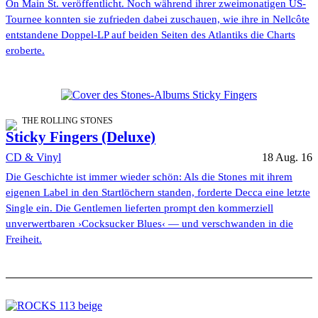
On Main St. veröffentlicht. Noch während ihrer zweimonatigen US-
Tournee konnten sie zufrieden dabei zuschauen, wie ihre in Nellcôte
entstandene Doppel-LP auf beiden Seiten des Atlantiks die Charts
eroberte.
THE ROLLING STONES
Sticky Fingers (Deluxe)
CD & Vinyl
18 Aug. 16
Die Geschichte ist immer wieder schön: Als die Stones mit ihrem
eigenen Label in den Startlöchern standen, forderte Decca eine letzte
Single ein. Die Gentlemen lieferten prompt den kommerziell
unverwertbaren ›Cocksucker Blues‹ — und verschwanden in die
Freiheit.