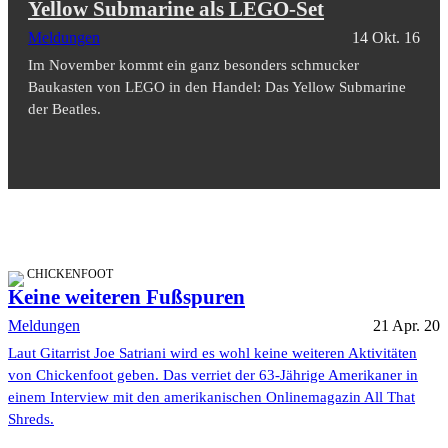
Yellow Submarine als LEGO-Set
Meldungen
14 Okt. 16
Im November kommt ein ganz besonders schmucker
Baukasten von LEGO in den Handel: Das Yellow Submarine
der Beatles.
CHICKENFOOT
Keine weiteren Fußspuren
Meldungen
21 Apr. 20
Laut Gitarrist Joe Satriani wird es wohl keine weiteren Aktivitäten
von Chickenfoot geben. Das verriet der 63-Jährige Amerikaner in
einem Interview mit den amerikanischen Onlinemagazin All That
Shreds.