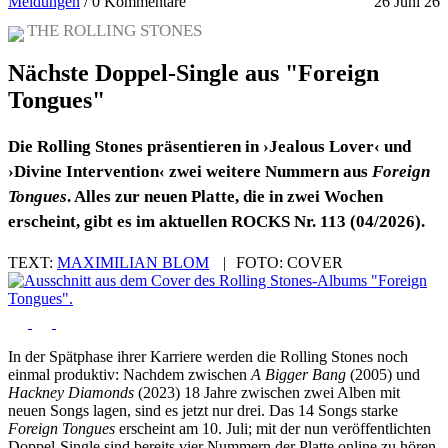
Meldungen
/
0 Kommentare
26 Juni 26
THE ROLLING STONES
Nächste Doppel-Single aus "Foreign
Tongues"
Die Rolling Stones präsentieren in ›Jealous Lover‹ und
›Divine Intervention‹ zwei weitere Nummern aus
Foreign
Tongues
. Alles zur neuen Platte, die in zwei Wochen
erscheint, gibt es im aktuellen ROCKS Nr. 113 (04/2026).
TEXT:
MAXIMILIAN BLOM
|
FOTO:
COVER
In der Spätphase ihrer Karriere werden die Rolling Stones noch
einmal produktiv: Nachdem zwischen
A Bigger Bang
(2005) und
Hackney Diamonds
(2023) 18 Jahre zwischen zwei Alben mit
neuen Songs lagen, sind es jetzt nur drei. Das 14 Songs starke
Foreign Tongues
erscheint am 10. Juli; mit der nun veröffentlichten
Doppel-Single sind bereits vier Nummern der Platte online zu hören.