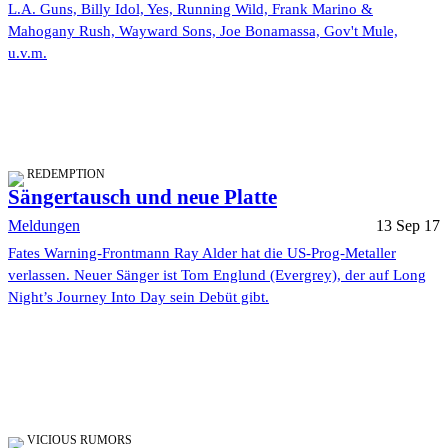
L.A. Guns, Billy Idol, Yes, Running Wild, Frank Marino &
Mahogany Rush, Wayward Sons, Joe Bonamassa, Gov't Mule,
u.v.m.
REDEMPTION
Sängertausch und neue Platte
Meldungen
13 Sep 17
Fates Warning-Frontmann Ray Alder hat die US-Prog-Metaller
verlassen. Neuer Sänger ist Tom Englund (Evergrey), der auf Long
Night’s Journey Into Day sein Debüt gibt.
VICIOUS RUMORS