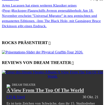
Arjen Lucassen hat einen weiteren Klassiker seines
(Prog-)Rockoper-Flaggschiffs Ayreon generalüberholt: Am 18.
November erscheint "Universal Migrator" in neu gemischten und
gemasterten Editionen. ›Into The Black Hole‹ mit Gastsänger Bruce
Dickinson gibt einen Endruck.
ROCKS PRÄSENTIERT
REVIEWS VON DREAM THEATER
DREAM THEATER
A View From The Top Of The World
CD & Vinyl
30 Okt. 21
Es ist kein Zeichen von Schwäche, dass ihr 15. Studiodreher