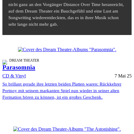
nicht ganz an den Vorgänger Distance Over Time heranreicht,
auf dem Dream Theater ein Bauchgefühl und eine Lust am
Songwriting wiederentdeckten, das es in ihrer Musik schon
sehr lange nicht mehr gab.
DREAM THEATER
Parasomnia
CD & Vinyl
7 Mai 25
So brillant gerade ihre letzten beiden Platten waren: Rückkehrer
Portnoy mit seinem markanten Spiel nun wieder in seiner alten
Formation hören zu können, ist ein großes Geschenk.