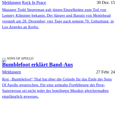
Meldungen
Rock In Peace
30 Dez. 15
Manager Todd Singerman gab jüngst Einzelheiten zum Tod von
Lemmy Kilmister bekannt. Der Sänger und Bassist von Motörhead
verstarb am 28. Dezember, vier Tage nach seinem 70. Geburtstag, in
Los Angeles an Krebs.
SONS OF APOLLO
Bumblefoot erklärt Band-Aus
Meldungen
27 Febr. 24
Ron „Bumblefoot“ Thal hat über die Gründe für das Ende der Sons
Of Apollo gesprochen. Für eine zeitnahe Fortführung der Prog-
Supergroup sei nicht jeder der beteiligten Musiker gleichermaßen
empfänglich gewesen.