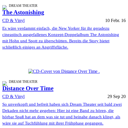
DREAM THEATER
The Astonishing
CD & Vinyl
10 Febr. 16
Es wäre verdammt einfach, die New Yorker für ihr geradezu
cineastisch ausgefallenes Konzept-Doppelalbum The Astonishing
mit Hohn und Spott zu überschütten. Bereits die Story bietet
schließlich einiges an Angriffsfläche.
DREAM THEATER
Distance Over Time
CD & Vinyl
29 Sep 20
So unverkopft und befreit haben sich Dream Theater seit bald zwei
Dekaden nicht mehr gegeben: Hier ist eine Band zu hören, die
hörbar Spaß hat an dem was sie tut und beinahe danach klingt, als
wäre sie auf Tuchfühlung mit ihrer Frühphase gegangen.