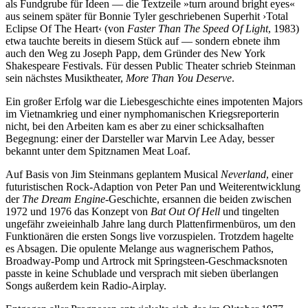
als Fundgrube für Ideen — die Textzeile »turn around bright eyes«
aus seinem später für Bonnie Tyler geschriebenen Superhit ›Total
Eclipse Of The Heart‹ (von
Faster Than The Speed Of Light
, 1983)
etwa tauchte bereits in diesem Stück auf — sondern ebnete ihm
auch den Weg zu Joseph Papp, dem Gründer des New York
Shakespeare Festivals. Für dessen Public Theater schrieb Steinman
sein nächstes Musiktheater,
More Than You Deserve
.
Ein großer Erfolg war die Liebesgeschichte eines impotenten Majors
im Vietnamkrieg und einer nymphomanischen Kriegsreporterin
nicht, bei den Arbeiten kam es aber zu einer schicksalhaften
Begegnung: einer der Darsteller war Marvin Lee Aday, besser
bekannt unter dem Spitznamen Meat Loaf.
Auf Basis von Jim Steinmans geplantem Musical
Neverland
, einer
futuristischen Rock-Adaption von Peter Pan und Weiterentwicklung
der
The Dream Engine
-Geschichte, ersannen die beiden zwischen
1972 und 1976 das Konzept von
Bat Out Of Hell
und tingelten
ungefähr zweieinhalb Jahre lang durch Plattenfirmenbüros, um den
Funktionären die ersten Songs live vorzuspielen. Trotzdem hagelte
es Absagen. Die opulente Melange aus wagnerischem Pathos,
Broadway-Pomp und Artrock mit Springsteen-Geschmacksnoten
passte in keine Schublade und versprach mit sieben überlangen
Songs außerdem kein Radio-Airplay.