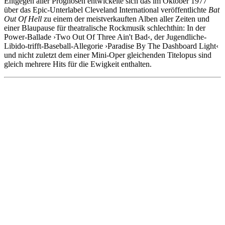
Entgegen aller Prognosen entwickelte sich das im Oktober 1977
über das Epic-Unterlabel Cleveland International veröffentlichte
Bat
Out Of Hell
zu einem der meistverkauften Alben aller Zeiten und
einer Blaupause für theatralische Rockmusik schlechthin: In der
Power-Ballade ›Two Out Of Three Ain't Bad‹, der Jugendliche-
Libido-trifft-Baseball-Allegorie ›Paradise By The Dashboard Light‹
und nicht zuletzt dem einer Mini-Oper gleichenden Titelopus sind
gleich mehrere Hits für die Ewigkeit enthalten.