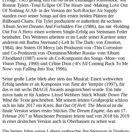
Bonnie Tylers ›Total Eclipse Of The Heart‹ und ›Making Love Out
Of Nothing At All‹ in der Version der Soft-Rocker Air Supply
standen zwei seiner Songs auf den ersten beiden Plätzen der
Billboard-Charts. Für Tyler produzierte er außerdem ihr sechstes
Album
Secret Dreams And Forbidden Fire
(1986), das mit ›Holding
Out For A Hero‹ einen weiteren Single-Erfolg aus Steinmans Feder
beinhaltet. Des Weiteren arbeitete er im Laufe seiner Karriere unter
anderem mit Barbra Streisand (›Left In The Dark‹ von
Emotion
,
1984), den Sisters Of Mercy (als Produzent von ›This Corrosion‹
und Co-Produzent von ›Dominion/Mother Russia‹ vom Album
Floodland
(1987) sowie als Co-Komponist des Songs ›More‹ von
Vision Thing
, 1990) und Céline Dion (›It's All Coming Back To Me
Now‹ von
Falling Into You
, 1996).
Seine große Liebe blieb aber stets das Musical: Einen weltweiten
Erfolg landete er als Komponist von
Tanz der Vampire
(1997), für
das er mit sechs IMAGE Awards ausgezeichnet wurde. Ein Jahr
zuvor hatte er für Andrew Lloyd Webbers Stück
Whistle Down The
Wind
die Texte geschrieben. Mit seinem letzten Großprojekt schloss
sich im Jahr 2017 ein Kreis:
Bat Out Of Hell: The Musical
ist die
finale Version seines erstes Stückes
The Dream Engine
, das am 17.
Februar 2017 in Manchester Premiere feierte und von 2018 bis 2019
in einer deutschen Version auch in Oberhausen zu sehen war.
Die letzten Jahre seines Lebens verbrachte Jim Steinman in Danbury