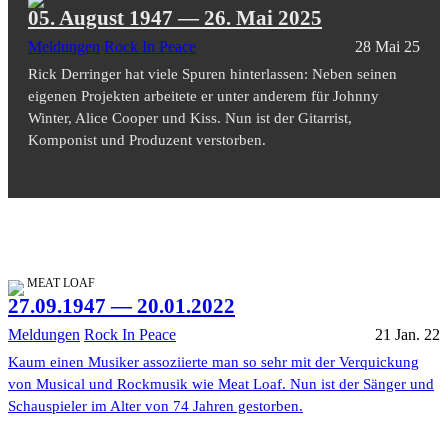
05. August 1947 — 26. Mai 2025
Meldungen
Rock In Peace
28 Mai 25
Rick Derringer hat viele Spuren hinterlassen: Neben seinen
eigenen Projekten arbeitete er unter anderem für Johnny
Winter, Alice Cooper und Kiss. Nun ist der Gitarrist,
Komponist und Produzent verstorben.
MEAT LOAF
27.09.1947 — 20.01.2022
Meldungen
Rock In Peace
21 Jan. 22
Kaum einen Musiker assoziierte man so sehr mit der Verquickung
von Musical und Rockmusik wie Meat Loaf. Nun ist der Sänger und
Schauspieler im Alter von 74 Jahren gestorben.