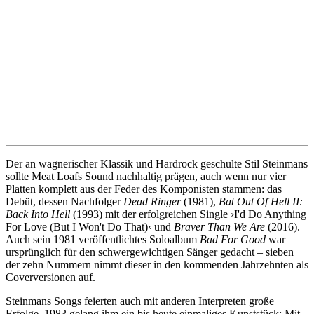
Der an wagnerischer Klassik und Hardrock geschulte Stil Steinmans
sollte Meat Loafs Sound nachhaltig prägen, auch wenn nur vier
Platten komplett aus der Feder des Komponisten stammen: das
Debüt, dessen Nachfolger
Dead Ringer
(1981),
Bat Out Of Hell II:
Back Into Hell
(1993) mit der erfolgreichen Single ›I'd Do Anything
For Love (But I Won't Do That)‹ und
Braver Than We Are
(2016).
Auch sein 1981 veröffentlichtes Soloalbum
Bad For Good
war
ursprünglich für den schwergewichtigen Sänger gedacht – sieben
der zehn Nummern nimmt dieser in den kommenden Jahrzehnten als
Coverversionen auf.
Steinmans Songs feierten auch mit anderen Interpreten große
Erfolge. 1983 gelang ihm ein bis heute einmaliges Kunststück: Mit