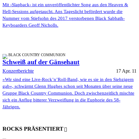
Mit ›Slapback‹ ist ein unveröffentlichter Song aus den Heaven &
Hell-Sessions aufgetaucht. Ans Tageslicht befördert wurde die
Nummer vom Stiefsohn des 2017 verstorbenen Black Sabbath-
Keyboarders Geoff Nicholls.
BLACK COUNTRY COMMUNION
Schweiß auf der Gänsehaut
Konzertberichte
17 Apr. 11
»Wir sind eine Live-Rock’n’Roll-Band, wie es sie in den Siebzigern
gab«, schwärmt Glenn Hughes schon seit Monaten über seine neue
Gruppe Black Country Communion. Doch zwischenzeitlich mischte
sich ein Anflug bitterer Verzweiflung in die Euphorie des 58-
Jährigen.
ROCKS PRÄSENTIERT