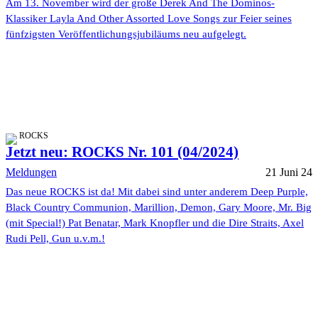
Am 13. November wird der große Derek And The Dominos-
Klassiker Layla And Other Assorted Love Songs zur Feier seines
fünfzigsten Veröffentlichungsjubiläums neu aufgelegt.
ROCKS
Jetzt neu: ROCKS Nr. 101 (04/2024)
Meldungen
21 Juni 24
Das neue ROCKS ist da! Mit dabei sind unter anderem Deep Purple,
Black Country Communion, Marillion, Demon, Gary Moore, Mr. Big
(mit Special!) Pat Benatar, Mark Knopfler und die Dire Straits, Axel
Rudi Pell, Gun u.v.m.!