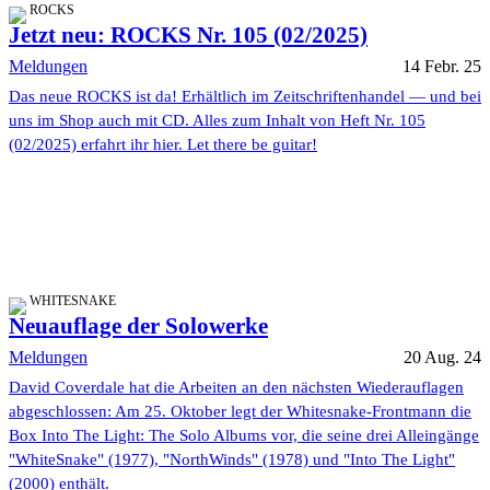
ROCKS
Jetzt neu: ROCKS Nr. 105 (02/2025)
Meldungen
14 Febr. 25
Das neue ROCKS ist da! Erhältlich im Zeitschriftenhandel — und bei
uns im Shop auch mit CD. Alles zum Inhalt von Heft Nr. 105
(02/2025) erfahrt ihr hier. Let there be guitar!
WHITESNAKE
Neuauflage der Solowerke
Meldungen
20 Aug. 24
David Coverdale hat die Arbeiten an den nächsten Wiederauflagen
abgeschlossen: Am 25. Oktober legt der Whitesnake-Frontmann die
Box Into The Light: The Solo Albums vor, die seine drei Alleingänge
"WhiteSnake" (1977), "NorthWinds" (1978) und "Into The Light"
(2000) enthält.