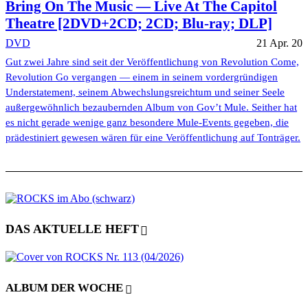
Bring On The Music — Live At The Capitol
Theatre [2DVD+2CD; 2CD; Blu-ray; DLP]
DVD
21 Apr. 20
Gut zwei Jahre sind seit der Veröffentlichung von Revolution Come,
Revolution Go vergangen — einem in seinem vordergründigen
Understatement, seinem Abwechslungsreichtum und seiner Seele
außergewöhnlich bezaubernden Album von Gov’t Mule. Seither hat
es nicht gerade wenige ganz besondere Mule-Events gegeben, die
prädestiniert gewesen wären für eine Veröffentlichung auf Tonträger.
DAS AKTUELLE HEFT
ALBUM DER WOCHE