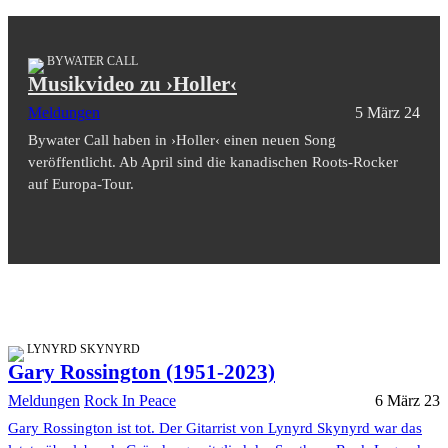
BYWATER CALL
Musikvideo zu ›Holler‹
Meldungen
5 März 24
Bywater Call haben in ›Holler‹ einen neuen Song
veröffentlicht. Ab April sind die kanadischen Roots-Rocker
auf Europa-Tour.
LYNYRD SKYNYRD
Gary Rossington (1951-2023)
Meldungen
Rock In Peace
6 März 23
Gary Rossington ist tot. Der Gitarrist von Lynyrd Skynyrd war das