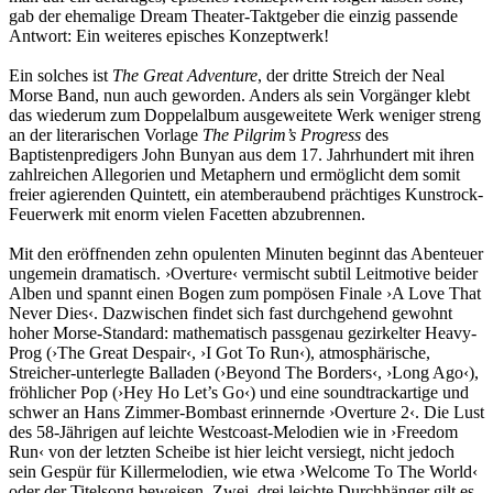
gab der ehemalige Dream Theater-Taktgeber die einzig passende
Antwort: Ein weiteres episches Konzeptwerk!
Ein solches ist
The Great Adventure
, der dritte Streich der Neal
Morse Band, nun auch geworden. Anders als sein Vorgänger klebt
das wiederum zum Doppelalbum ausgeweitete Werk weniger streng
an der literarischen Vorlage
The Pilgrim’s Progress
des
Baptistenpredigers John Bunyan aus dem 17. Jahrhundert mit ihren
zahlreichen Allegorien und Metaphern und ermöglicht dem somit
freier agierenden Quintett, ein atemberaubend prächtiges Kunstrock-
Feuerwerk mit enorm vielen Facetten abzubrennen.
Mit den eröffnenden zehn opulenten Minuten beginnt das Abenteuer
ungemein dramatisch. ›Overture‹ vermischt subtil Leitmotive beider
Alben und spannt einen Bogen zum pompösen Finale ›A Love That
Never Dies‹. Dazwischen findet sich fast durchgehend gewohnt
hoher Morse-Standard: mathematisch passgenau gezirkelter Heavy-
Prog (›The Great Despair‹, ›I Got To Run‹), atmosphärische,
Streicher-unterlegte Balladen (›Beyond The Borders‹, ›Long Ago‹),
fröhlicher Pop (›Hey Ho Let’s Go‹) und eine soundtrackartige und
schwer an Hans Zimmer-Bombast erinnernde ›Overture 2‹. Die Lust
des 58-Jährigen auf leichte Westcoast-Melodien wie in ›Freedom
Run‹ von der letzten Scheibe ist hier leicht versiegt, nicht jedoch
sein Gespür für Killermelodien, wie etwa ›Welcome To The World‹
oder der Titelsong beweisen. Zwei, drei leichte Durchhänger gilt es