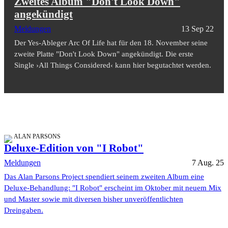
Zweites Album "Don't Look Down"
angekündigt
Meldungen
13 Sep 22
Der Yes-Ableger Arc Of Life hat für den 18. November seine
zweite Platte "Don't Look Down" angekündigt. Die erste
Single ›All Things Considered‹ kann hier begutachtet werden.
ALAN PARSONS
Deluxe-Edition von "I Robot"
Meldungen
7 Aug. 25
Das Alan Parsons Project spendiert seinem zweiten Album eine
Deluxe-Behandlung: "I Robot" erscheint im Oktober mit neuem Mix
und Master sowie mit diversen bisher unveröffentlichten
Dreingaben.