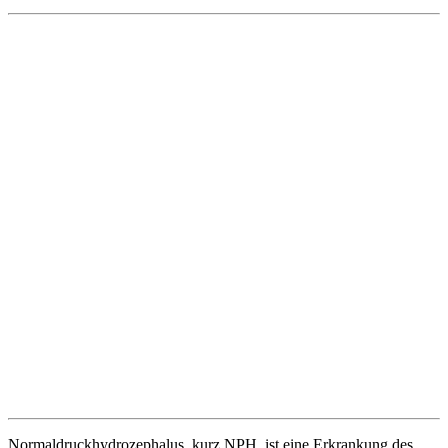
Normaldruckhydrozephalus, kurz NPH, ist eine Erkrankung des