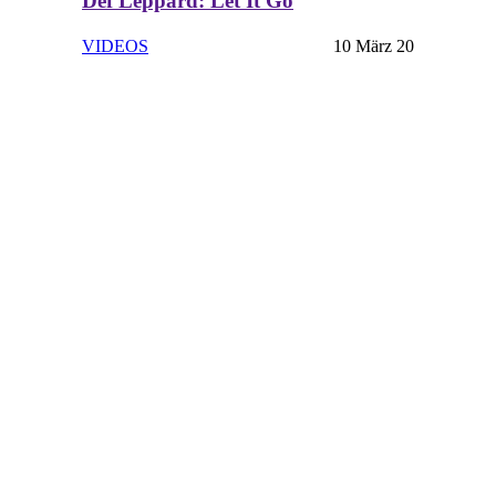
Def Leppard: Let It Go
VIDEOS
10 März 20