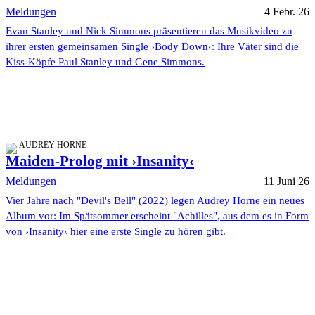
Meldungen
4 Febr. 26
Evan Stanley und Nick Simmons präsentieren das Musikvideo zu
ihrer ersten gemeinsamen Single ›Body Down‹: Ihre Väter sind die
Kiss-Köpfe Paul Stanley und Gene Simmons.
AUDREY HORNE
Maiden-Prolog mit ›Insanity‹
Meldungen
11 Juni 26
Vier Jahre nach "Devil's Bell" (2022) legen Audrey Horne ein neues
Album vor: Im Spätsommer erscheint "Achilles", aus dem es in Form
von ›Insanity‹ hier eine erste Single zu hören gibt.