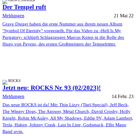
GRAVE DIGGER
Der Tempel ruft
Meldungen
21 Mai 22
Grave Digger haben die erste Nummer aus ihrem neuen Album
"Symbol Of Eternity" vorgestellt. Für das Video zu ›Hell Is My
Purgatory‹ schlüpft Schlagzeuger Marcus Kniep in die Rolle des
Hugo von Payens, des ersten Großmeisters der Tempelritter.
ROCKS
Jetzt neu: ROCKS Nr. 93 (02/2023)!
Meldungen
14 Febr. 23
Das neue ROCKS ist da! Mit: Thin Lizzy (Titel-Special), Jeff Beck,
The Winery Dogs, The Answer, Metal Church, David Crosby, Holly
Knight, Robin McAuley, All My Shadows, Eddie 9V, Adam Lambert,
Tesla, Haken, Johnny Crask, Last In Line, Godsmack, Ellis Mano
Band uvm.