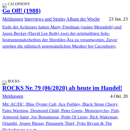
CACOPHONY
Go Off! (1988)
Meldungen
Interviews und Stories
Album der Woche
23 Jan. 23
Ende der Achtziger haben Marty Friedman (später Megadeth) und
Jason Becker (David Lee Roth) zwei der originellsten Solo-
Instrumentalscheiben der Shredder-Ära zu verantworten. Zuvor
spielten die stilistisch gegensätzlichen Musiker bei Cacophony.
ROCKS
ROCKS Nr. 79 (06/2020) ab heute im Handel!
Meldungen
4 Okt. 20
Mit: AC/DC, Blue Öyster Cult, Ace Frehley, Black Stone Cherry,
Fates Warning, Desmond Child, Peter Green, Motorpsycho, Fish,
Armored Saint, Joe Bonamassa, Pride Of Lions, Rick Wakeman,
Orianthi, Jesper Binzer, Pineapple Thief, Tyler Bryant & The
Shakedowns u.v.m.