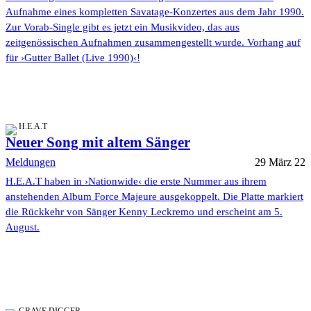
Aufnahme eines kompletten Savatage-Konzertes aus dem Jahr 1990.
Zur Vorab-Single gibt es jetzt ein Musikvideo, das aus
zeitgenössischen Aufnahmen zusammengestellt wurde. Vorhang auf
für ›Gutter Ballet (Live 1990)‹!
H.E.A.T
Neuer Song mit altem Sänger
Meldungen
29 März 22
H.E.A.T haben in ›Nationwide‹ die erste Nummer aus ihrem
anstehenden Album Force Majeure ausgekoppelt. Die Platte markiert
die Rückkehr von Sänger Kenny Leckremo und erscheint am 5.
August.