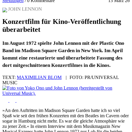
Meldungen
/
0 Kommentare
13 März 26
JOHN LENNON
Konzertfilm für Kino-Veröffentlichung
überarbeitet
Im August 1972 spielte John Lennon mit der Plastic Ono
Band im Madison Square Garden in New York. Im April
kommt eine restaurierte und überarbeitete Fassung des
dort mitgeschnittenen Konzertfilmes in die Kinos.
TEXT:
MAXIMILIAN BLOM
|
FOTO:
PR/UNIVERSAL
MUSIC
»An den Auftritten im Madison Square Garden hatte ich so viel
Spaß wie seit den frühen Konzerten mit den Beatles im Cavern oder
sogar in Hamburg nicht mehr. Es war die gleiche Atmosphäre wie
zu jener Zeit.« In einem Interview mit dem Musikmagazin New
Musical Express hatte John Lennon 1972 nur Lob für die beiden