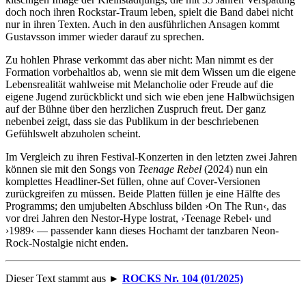
doch noch ihren Rockstar-Traum leben, spielt die Band dabei nicht
nur in ihren Texten. Auch in den ausführlichen Ansagen kommt
Gustavsson immer wieder darauf zu sprechen.
Zu hohlen Phrase verkommt das aber nicht: Man nimmt es der
Formation vorbehaltlos ab, wenn sie mit dem Wissen um die eigene
Lebensrealität wahlweise mit Melancholie oder Freude auf die
eigene Jugend zurückblickt und sich wie eben jene Halbwüchsigen
auf der Bühne über den herzlichen Zuspruch freut. Der ganz
nebenbei zeigt, dass sie das Publikum in der beschriebenen
Gefühlswelt abzuholen scheint.
Im Vergleich zu ihren Festival-Konzerten in den letzten zwei Jahren
können sie mit den Songs von
Teenage Rebel
(2024) nun ein
komplettes Headliner-Set füllen, ohne auf Cover-Versionen
zurückgreifen zu müssen. Beide Platten füllen je eine Hälfte des
Programms; den umjubelten Abschluss bilden ›On The Run‹, das
vor drei Jahren den Nestor-Hype lostrat, ›Teenage Rebel‹ und
›1989‹ — passender kann dieses Hochamt der tanzbaren Neon-
Rock-Nostalgie nicht enden.
Dieser Text stammt aus ►
ROCKS Nr. 104 (01/2025)