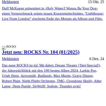
Meldungen
15 Okt. 25
Duff McKagan präsentiert in ›Holy Water/I Wanna Be Your Dog‹
einen Vorgeschmack seines neuen Konzertmitschnittes. "Lighthouse:
Live From London" erscheint Ende des Monats als Album und Film.
ROCKS
Jetzt neu: ROCKS Nr. 104 (01/2025)
Meldungen
6 Dez. 24
Das neue ROCKS ist da! Mit dabei: Dream Theater (Titel-Special!),
der Jahresrückblick mit den 100 besten Alben 2024, Larkin Poe,
Uriah Heep, Aerosmith, Badlands, Max Martin, Grave Digger,
Robert Plant, Night Flight Orchestra, TMG, Crossbone Skully, After
Lapse, Deep Purple, DeWolff, Sodom, Thunder uvm!