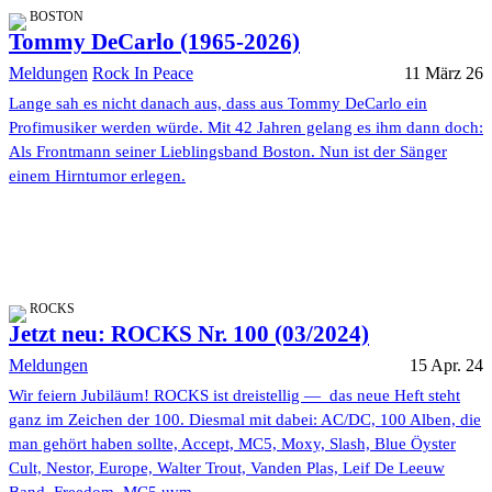
BOSTON
Tommy DeCarlo (1965-2026)
Meldungen
Rock In Peace
11 März 26
Lange sah es nicht danach aus, dass aus Tommy DeCarlo ein
Profimusiker werden würde. Mit 42 Jahren gelang es ihm dann doch:
Als Frontmann seiner Lieblingsband Boston. Nun ist der Sänger
einem Hirntumor erlegen.
ROCKS
Jetzt neu: ROCKS Nr. 100 (03/2024)
Meldungen
15 Apr. 24
Wir feiern Jubiläum! ROCKS ist dreistellig — das neue Heft steht
ganz im Zeichen der 100. Diesmal mit dabei: AC/DC, 100 Alben, die
man gehört haben sollte, Accept, MC5, Moxy, Slash, Blue Öyster
Cult, Nestor, Europe, Walter Trout, Vanden Plas, Leif De Leeuw