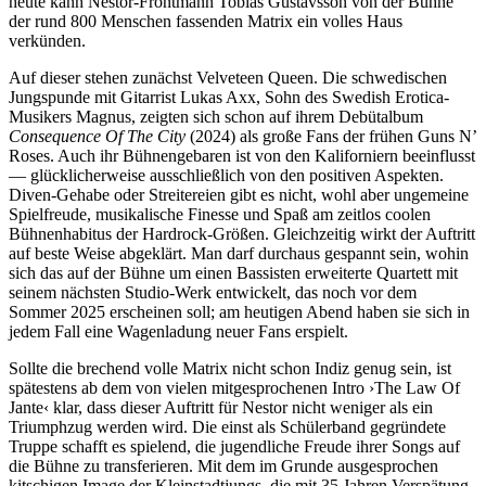
heute kann Nestor-Frontmann Tobias Gustavsson von der Bühne
der rund 800 Menschen fassenden Matrix ein volles Haus
verkünden.
Auf dieser stehen zunächst Velveteen Queen. Die schwedischen
Jungspunde mit Gitarrist Lukas Axx, Sohn des Swedish Erotica-
Musikers Magnus, zeigten sich schon auf ihrem Debütalbum
Consequence Of The City
(2024) als große Fans der frühen Guns N’
Roses. Auch ihr Bühnengebaren ist von den Kaliforniern beeinflusst
— glücklicherweise ausschließlich von den positiven Aspekten.
Diven-Gehabe oder Streitereien gibt es nicht, wohl aber ungemeine
Spielfreude, musikalische Finesse und Spaß am zeitlos coolen
Bühnenhabitus der Hardrock-Größen. Gleichzeitig wirkt der Auftritt
auf beste Weise abgeklärt. Man darf durchaus gespannt sein, wohin
sich das auf der Bühne um einen Bassisten erweiterte Quartett mit
seinem nächsten Studio-Werk entwickelt, das noch vor dem
Sommer 2025 erscheinen soll; am heutigen Abend haben sie sich in
jedem Fall eine Wagenladung neuer Fans erspielt.
Sollte die brechend volle Matrix nicht schon Indiz genug sein, ist
spätestens ab dem von vielen mitgesprochenen Intro ›The Law Of
Jante‹ klar, dass dieser Auftritt für Nestor nicht weniger als ein
Triumphzug werden wird. Die einst als Schülerband gegründete
Truppe schafft es spielend, die jugendliche Freude ihrer Songs auf
die Bühne zu transferieren. Mit dem im Grunde ausgesprochen
kitschigen Image der Kleinstadtjungs, die mit 35 Jahren Verspätung