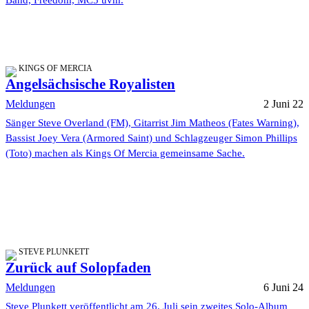
Band, Freedom, MC5 uvm.
KINGS OF MERCIA
Angelsächsische Royalisten
Meldungen
2 Juni 22
Sänger Steve Overland (FM), Gitarrist Jim Matheos (Fates Warning),
Bassist Joey Vera (Armored Saint) und Schlagzeuger Simon Phillips
(Toto) machen als Kings Of Mercia gemeinsame Sache.
STEVE PLUNKETT
Zurück auf Solopfaden
Meldungen
6 Juni 24
Steve Plunkett veröffentlicht am 26. Juli sein zweites Solo-Album