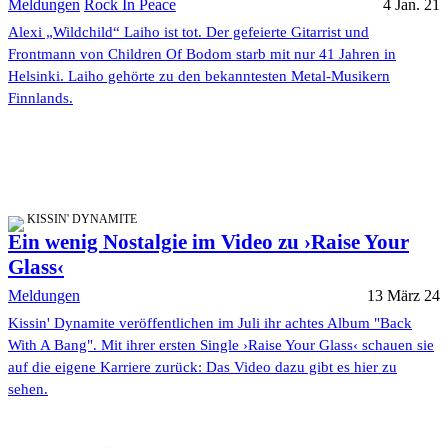
Meldungen
Rock In Peace
4 Jan. 21
Alexi „Wildchild“ Laiho ist tot. Der gefeierte Gitarrist und
Frontmann von Children Of Bodom starb mit nur 41 Jahren in
Helsinki. Laiho gehörte zu den bekanntesten Metal-Musikern
Finnlands.
KISSIN' DYNAMITE
Ein wenig Nostalgie im Video zu ›Raise Your
Glass‹
Meldungen
13 März 24
Kissin' Dynamite veröffentlichen im Juli ihr achtes Album "Back
With A Bang". Mit ihrer ersten Single ›Raise Your Glass‹ schauen sie
auf die eigene Karriere zurück: Das Video dazu gibt es hier zu
sehen.