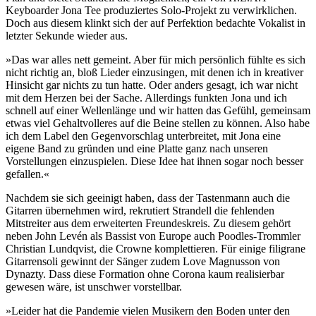
Keyboarder Jona Tee produziertes Solo-Projekt zu verwirklichen.
Doch aus diesem klinkt sich der auf Perfektion bedachte Vokalist in
letzter Sekunde wieder aus.
»Das war alles nett gemeint. Aber für mich persönlich fühlte es sich
nicht richtig an, bloß Lieder einzusingen, mit denen ich in kreativer
Hinsicht gar nichts zu tun hatte. Oder anders gesagt, ich war nicht
mit dem Herzen bei der Sache. Allerdings funkten Jona und ich
schnell auf einer Wellenlänge und wir hatten das Gefühl, gemeinsam
etwas viel Gehaltvolleres auf die Beine stellen zu können. Also habe
ich dem Label den Gegenvorschlag unterbreitet, mit Jona eine
eigene Band zu gründen und eine Platte ganz nach unseren
Vorstellungen einzuspielen. Diese Idee hat ihnen sogar noch besser
gefallen.«
Nachdem sie sich geeinigt haben, dass der Tastenmann auch die
Gitarren übernehmen wird, rekrutiert Strandell die fehlenden
Mitstreiter aus dem erweiterten Freundeskreis. Zu diesem gehört
neben John Levén als Bassist von Europe auch Poodles-Trommler
Christian Lundqvist, die Crowne komplettieren. Für einige filigrane
Gitarrensoli gewinnt der Sänger zudem Love Magnusson von
Dynazty. Dass diese Formation ohne Corona kaum realisierbar
gewesen wäre, ist unschwer vorstellbar.
»Leider hat die Pandemie vielen Musikern den Boden unter den