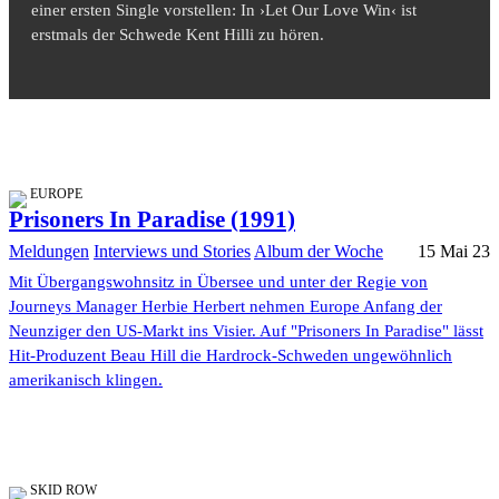
einer ersten Single vorstellen: In ›Let Our Love Win‹ ist
erstmals der Schwede Kent Hilli zu hören.
EUROPE
Prisoners In Paradise (1991)
Meldungen
Interviews und Stories
Album der Woche
15 Mai 23
Mit Übergangswohnsitz in Übersee und unter der Regie von
Journeys Manager Herbie Herbert nehmen Europe Anfang der
Neunziger den US-Markt ins Visier. Auf "Prisoners In Paradise" lässt
Hit-Produzent Beau Hill die Hardrock-Schweden ungewöhnlich
amerikanisch klingen.
SKID ROW