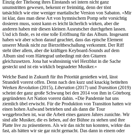
Einzig der Titelsong ihres Einstands sei intern nicht ganz
unumstritten gewesen, bekennt er freimütig, denn der tönt
tatsächlich wie eine weniger martialische Version von Sabaton. »Mir
ist klar, dass man diese Art von hymnischem Pomp sehr vorsichtig
dosieren muss, sonst kann es leicht lächerlich wirken, aber die
anderen haben mir diesen kleinen Ausrutscher durchgehen lassen.
Und ich finde, es ist eine tolle Eröffnung für das Album. Insgesamt
haben wir aber schon darauf geachtet, dass das epische Element
unserer Musik nicht zur Bierzeltbeschallung verkommt. Der Riff
steht über allem, aber die kräftigen Keyboard-Sounds auf dem
Album sind vom Härtegrad unbedingt mit den Gitarren
gleichzusetzen. Jona hat wahnsinnig viel Herzblut in die Sache
gesteckt und ist ein wirklich begnadeter Musiker.«
Welche Band in Zukunft für ihn Priorität genießen wird, lässt
Strandell vorerst offen. Denn nach den kurz und knackig betitelten
Werken
Revolution
(2015),
Liberation
(2017) und
Transition
(2019)
scheint der ganz große Schwung bei den 2014 von ihm in Göteborg
gegründeten Art Nation vorerst dahin. »Die Pandemie hat uns
ziemlich übel erwischt. Für die Produktion von Transition hatten wir
einen hohen Aufwand betrieben und als dann die Tour
weggebrochen ist, war die Arbeit eines ganzen Jahres zunichte. Wir
sind alle Musiker, die es lieben, auf der Bühne zu stehen und ihre
Platte live zu präsentieren. Als wir das nicht tun konnten, wirkte das
fast, als hätten wir sie gar nicht gemacht. Das dann in einem oder