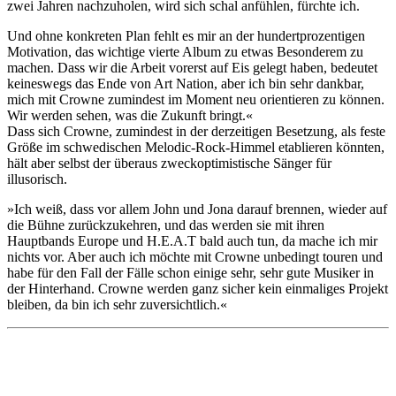
zwei Jahren nachzuholen, wird sich schal anfühlen, fürchte ich.
Und ohne konkreten Plan fehlt es mir an der hundertprozentigen
Motivation, das wichtige vierte Album zu etwas Besonderem zu
machen. Dass wir die Arbeit vorerst auf Eis gelegt haben, bedeutet
keineswegs das Ende von Art Nation, aber ich bin sehr dankbar,
mich mit Crowne zumindest im Moment neu orientieren zu können.
Wir werden sehen, was die Zukunft bringt.«
Dass sich Crowne, zumindest in der derzeitigen Besetzung, als feste
Größe im schwedischen Melodic-Rock-Himmel etablieren könnten,
hält aber selbst der überaus zweckoptimistische Sänger für
illusorisch.
»Ich weiß, dass vor allem John und Jona darauf brennen, wieder auf
die Bühne zurückzukehren, und das werden sie mit ihren
Hauptbands Europe und H.E.A.T bald auch tun, da mache ich mir
nichts vor. Aber auch ich möchte mit Crowne unbedingt touren und
habe für den Fall der Fälle schon einige sehr, sehr gute Musiker in
der Hinterhand. Crowne werden ganz sicher kein einmaliges Projekt
bleiben, da bin ich sehr zuversichtlich.«