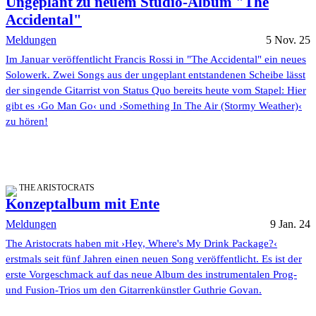
Ungeplant zu neuem Studio-Album "The
Accidental"
Meldungen
5 Nov. 25
Im Januar veröffentlicht Francis Rossi in "The Accidental" ein neues
Solowerk. Zwei Songs aus der ungeplant entstandenen Scheibe lässt
der singende Gitarrist von Status Quo bereits heute vom Stapel: Hier
gibt es ›Go Man Go‹ und ›Something In The Air (Stormy Weather)‹
zu hören!
THE ARISTOCRATS
Konzeptalbum mit Ente
Meldungen
9 Jan. 24
The Aristocrats haben mit ›Hey, Where's My Drink Package?‹
erstmals seit fünf Jahren einen neuen Song veröffentlicht. Es ist der
erste Vorgeschmack auf das neue Album des instrumentalen Prog-
und Fusion-Trios um den Gitarrenkünstler Guthrie Govan.