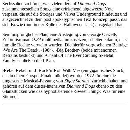
Sechssaiten zu hören, was vielen der auf
Diamond Dogs
zusammengestellten Songs eine erfrischend abgewetzte Note
verpasst, die auf die Stooges und Velvet Underground hindeutet und
ausgezeichnet zu dem post-apokalyptischen Text-Konzept passt, das
sich Bowie (nun in der Rolle des Halloween Jack) ausgedacht hat.
Sein ursprünglicher Plan, eine Auslegung von George Orwells
Zukunftsroman
1984
multimedial umzusetzen, scheiterte daran, dass
ihm die Rechte verwehrt wurden: Die hierfür vorgesehenen Beiträge
›We Are The Dead‹, ›1984‹, ›Big Brother‹ (beide mit enormen
Refrains bestückt) und ›Chant Of The Ever Circling Skeletal
Family‹ schließen die LP
ab.
›Rebel Rebel‹ und ›Rock’n’Roll With Me‹ (ein gigantisches Stück,
das in einem Gospel-Finale mündet) wurden 1972 für eine nie
umgesetzte Musical-Fassung von
Ziggy Stardust
zurückbehalten und
gehören auf dem düster-intensiven
Diamond Dogs
ebenso zu den
Glanzstücken wie das hypnotisierende ›Sweet Thing‹: Was für eine
Stimme!