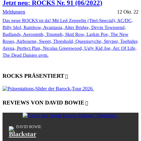
Jetzt neu: ROCKS Nr. 91 (06/2022)
Meldungen
12 Okt. 22
Das neue ROCKS ist da! Mit Led Zeppelin (Titel-Special), AC/DC,
Billy Idol, Rainbow, Avantasia, Alter Bridge, Devin Townsend,
Badlands, Aerosmith, Triumph, Skid Row, Larkin Poe, The New
Roses, Airbourne, Sweet, Threshold, Queensryche, Stryper, Toehider,
Arena, Perfect Plan, Nicolas Greenwood, Ugly Kid Joe, Arc Of Life,
The Dead Daisies uvm.
ROCKS PRÄSENTIERT
REVIEWS VON DAVID BOWIE
DAVID BOWIE
Blackstar