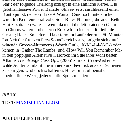
Star‹; der folgende Titelsong schlägt in eine ähnliche Kerbe. Die
gefühlsintensive Power-Ballade ›Shiver‹ setzt anschließend einen
Kontrapunkt, der von ›Like A Woman Can‹ noch unterstrichen
wird: Im Kern eine kraftvolle Soul-Blues-Nummer, die auch Beth
Hart zuzutrauen wäre — wenn da nicht die fett bratenden Gitarren
im Chorus wären und der von Rotz wie Leidenschaft triefende
Gesang Hales. So tarieren Halestorm im Laufe der rund 50 Minuten
Laufzeit die Grenzen ihres Soundbereichs aus, prügeln sich durch
wütende Groove-Nummern (›Watch Out!‹, ›K-I-L-L-I-N-G‹) oder
kehren in ›Gather The Lambs‹ und ›How Will You Remember Me‹
in den poppigen Alternative-Hardrock im Stile ihres wohl besten
Albums
The Strange Case Of…
(2006) zurück.
Everest
ist eine
wilde Achterbahnfahrt, die immer kurz davor ist, aus den Schienen
zu springen. Und doch schaffen es Halestorm auf beinahe
unerklärliche Weise, jederzeit die Spur zu halten.
(8.5/10)
TEXT:
MAXIMILIAN BLOM
AKTUELLES HEFT